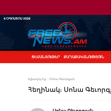
6 ՕԳՈՍՏՈՍ 2026
ՏԵՍԱՆՅՈՒԹԵՐ
ՔԱՂԱՔԱԿԱՆՈՒԹՅՈՒՆ
Գլխավոր Էջ
Սոնա Գեւորգյան
Հեղինակ:
Սոնա Գեւորգ
Սոնա Գեւորգյան