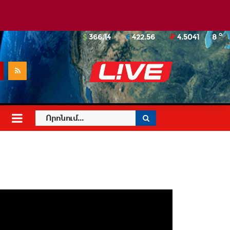
o
366.14
422.56
4.5041
8