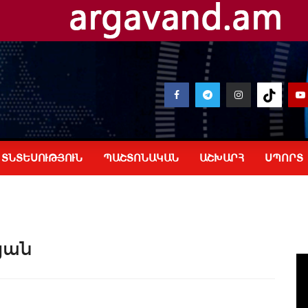
ՏՆՏԵՍՈՒԹՅՈՒՆ
ՊԱՇՏՈՆԱԿԱՆ
ԱՇԽԱՐՀ
ՍՊՈՐՏ
յան