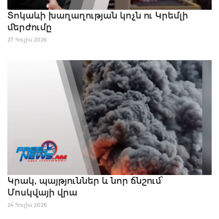
Տոկաևի խաղաղության կոչն ու Կրեմլի
մերժումը
27 Հուլիս 2026
Կրակ, պայթյուններ և նոր ճնշում՝
Մոսկվայի վրա
24 Հուլիս 2026