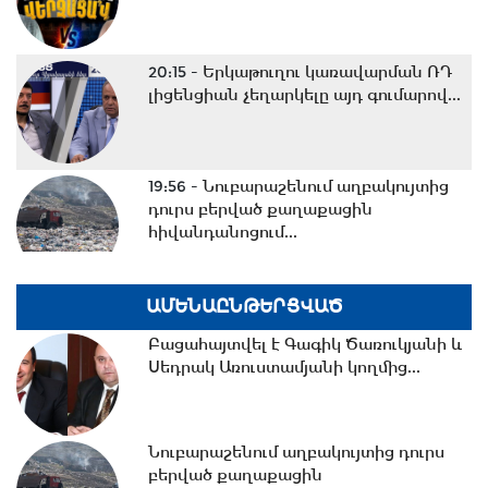
20:15 -
Երկաթուղու կառավարման ՌԴ
լիցենցիան չեղարկելը այդ գումարով...
19:56 -
Նուբարաշենում աղբակույտից
դուրս բերված քաղաքացին
հիվանդանոցում...
19:06 -
Ռուբեն Ռուբինյանն ու
ԱՄԵՆԱԸՆԹԵՐՑՎԱԾ
Վալենտինա Մատվիենկոն քննարկել
Բացահայտվել է Գագիկ Ծառուկյանի և
են միջխորհրդարանական...
Սեդրակ Առուստամյանի կողմից...
18:00 -
Ազատ շփում Գնել Սարգսյանի
հետ | 06.08.2026
Նուբարաշենում աղբակույտից դուրս
բերված քաղաքացին