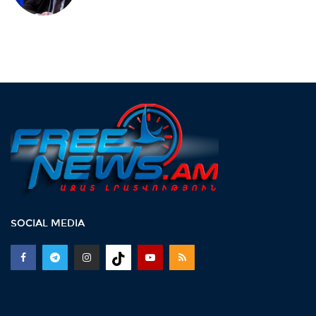
ջրագծեր. Արմավիրի մարզի երեք
համայնք՝...
13:38 -
TRIPP-ի ՍԴ-ի
համապատասխանության հարցը
որոշելու վերաբերյալ...
13:27 -
Շալվա Պապուաշվիլին
շնորհավորական ուղերձ է հղել Ռուբեն
Ռուբինյանին...
13:02 -
ՀԷՑ-ը դառնալու է պետական
SOCIAL MEDIA
սեփականություն, հանձնվելու է
հավատարմագրային...
12:36 -
Խնդիր ենք դրել 2026-2031 թթ.-
ին պետությանը վերադարձնել...