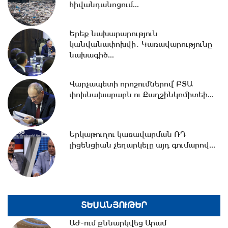
հիվանդանոցում...
17:32 -
Ռուսաստանը և Հայաստանը
քննարկում են նոր դիվանագիտական
Երեք նախարարություն
ներկայացուցչությունների...
կանվանափոխվի․ Կառավարությունը
նախագիծ...
16:31 -
Բացահայտվել է Գագիկ
Ծառուկյանի և Սեդրակ Առուստամյանի
Վարչապետի որոշումներով՝ ԲՏԱ
կողմից...
փոխնախարարն ու Քաղշինկոմիտեի...
16:08 -
Փոխարժեքներ և տնտեսական
Երկաթուղու կառավարման ՌԴ
լուրեր 07.08.2026
լիցենցիան չեղարկելը այդ գումարով...
15:37 -
ՌԴ-ի և Հայաստանի միջև
ապրանքաշրջանառությունը կտրուկ
նվազում...
ՏԵՍԱՆՅՈՒԹԵՐ
ԱԺ-ում քննարկվեց Արամ