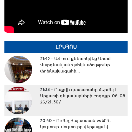
ԼՐԱՀՈՍ
21:42 -
ԱԺ-ում քննարկվեց Արամ
Վարդևանյանի թեկնածությունը
փոխնախագահի...
21:33 -
Բաքվի դատարանը մերժել է
Արցախի ղեկավարների բողոքը․06․08․
26/21․30/
20:40 -
Ուժեղ Հայաստան vs ՔՊ․
կուլտուր-մուլտուրը վերջացա՞վ