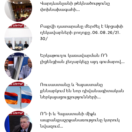
15:06 -
ԵԱՏՄ-ում առկա
Վարդևանյանի թեկնածությունը
տարաձայնություններից տուժում են
փոխնախագահի...
բոլոր կողմերը.Լևոնյան
Բաքվի դատարանը մերժել է Արցախի
ղեկավարների բողոքը․06․08․26/21․
14:56 -
Ընդդիմությունը
30/
ընտրակաշառքի միջոցով է հայտնվել
Խորհրդարանում....
Երկաթուղու կառավարման ՌԴ
լիցենցիան չեղարկելը այդ գումարով...
14:42 -
Վարչապետի որոշումներով՝ ԲՏԱ
փոխնախարարն ու Քաղշինկոմիտեի...
Ռուսաստանը և Հայաստանը
քննարկում են նոր դիվանագիտական
14:23 -
Քրիստիննե Գրիգորյանը
ներկայացուցչությունների...
վերանշանակվել է արտաքին
հետախուզության...
ՌԴ-ի և Հայաստանի միջև
ապրանքաշրջանառությունը կտրուկ
նվազում...
14:09 -
14 կիլոմետրից ավելի նոր