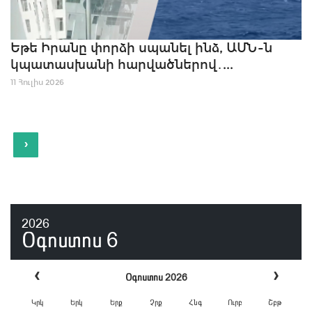
Եթե Իրանը փորձի սպանել ինձ, ԱՄՆ-ն
կպատասխանի հարվածներով․...
11 Հուլիս 2026
›
2026
Օգոստոս
6
‹
›
Օգոստոս 2026
Կրկ
Երկ
Երք
Չրք
Հնգ
Ուրբ
Շբթ