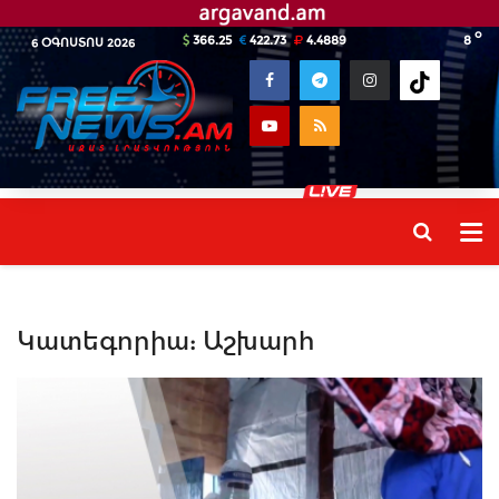
o
366.25
422.73
4.4889
8
6 ՕԳՈՍՏՈՍ 2026
Կատեգորիա:
Աշխարհ