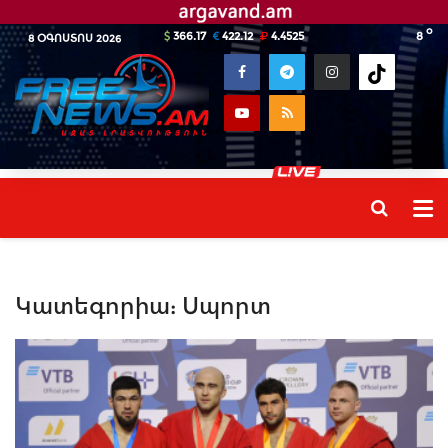
o
366.17
422.12
4.4525
8
8 ՕԳՈՍՏՈՍ 2026
Կատեգորիա:
Սպորտ