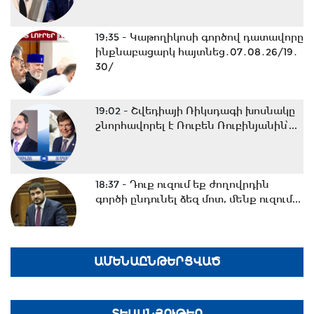
19:35 -
Կաթողիկոսի գործով դատավորը
ինքնաբացարկ հայտնեց․07․08․26/19․
30/
19:02 -
Շվեդիայի Ռիկսդագի խոսնակը
շնորհավորել է Ռուբեն Ռուբինյանին՝...
18:37 -
Դուք ուզում եք ժողովրդին
գործի ընդունել ձեզ մոտ, մենք ուզում...
18:02 -
Ազատ շփում Գնել Սարգսյանի
ԱՄԵՆԱԸՆԹԵՐՑՎԱԾ
հետ | 07.08.2026