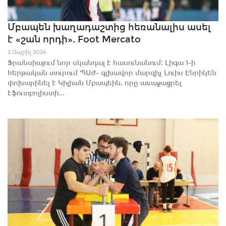
Մբապեն խաղադաշտից հեռանալիս ասել
է «շան որդի». Foot Mercato
2 Ապրիլ 2024
Ֆրանսիայում նոր սկանդալ է հասունանում։ Լիգա 1-ի
հերթական տուրում ՊՍԺ- գլխավոր մարզիչ Լուիս Էնրիկեն
փոխարինել է Կիլիան Մբապեին, որը առաջացրել
էֆուտբոլիստի...