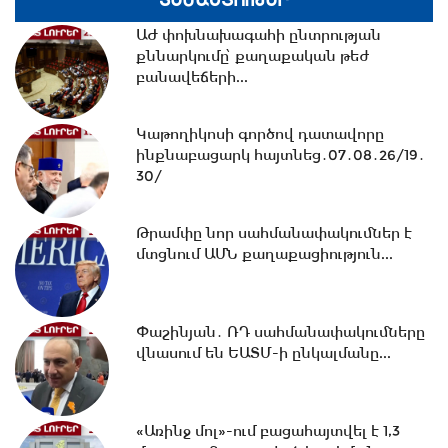
ՏԵՍԱՆՅՈՒԹԵՐ
17:33 -
Թրամփը նոր
ԱԺ փոխնախագահի ընտրության
սահմանափակումներ է մտցնում ԱՄՆ
քննարկումը՝ քաղաքական թեժ
քաղաքացիություն...
բանավեճերի...
17:05 -
Պապիկյանի մասնակցությամբ
Կաթողիկոսի գործով դատավորը
քարոզարշավը խոչընդոտելու դեպքի...
ինքնաբացարկ հայտնեց․07․08․26/19․
30/
Թրամփը նոր սահմանափակումներ է
16:38 -
Տաթև համայնքի նախկին
մտցնում ԱՄՆ քաղաքացիություն...
ղեկավար Մուրադ Սիմոնյանից
կբռնագանձվի...
Փաշինյան․ ՌԴ սահմանափակումները
16:07 -
ՀԷՑ-ում հաշվիչների գնման
վնասում են ԵԱՏՄ-ի ընկալմանը...
մրցույթից 500 մլն դրամից ավելի...
«Առինջ մոլ»-ում բացահայտվել է 1,3
15:30 -
Փաշինյան․ ՌԴ