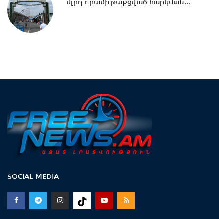
մլրդ դրամի թաքցված հարկման...
սահմանափակումները վնասում են
ԵԱՏՄ-ի ընկալմանը...
14:32 -
ՌԴ-ի կողմից 5 միլիարդի զենքի
վաճառքն Ադրբեջանին Հայաստանի...
14:06 -
Կասեցվել է «Ծիրան»
սուպերմարկետում գործող հացի
արտադրամասի...
13:30 -
«Առինջ մոլ»-ում բացահայտվել է
1,3 մլրդ դրամի թաքցված հարկման...
SOCIAL MEDIA
13:00 -
Մինչ Եվրասիական
միջկառավարական խորհրդի