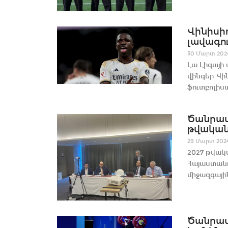
Վինիսիո
լավագու
30 Մարտ 202
Լա Լիգայի
վինգեր Վին
ֆուտբոլիստ
Ծանրամ
թվական
29 Մարտ 202
2027 թվակ
Հայաստանո
միջազգային
Ծանրամ