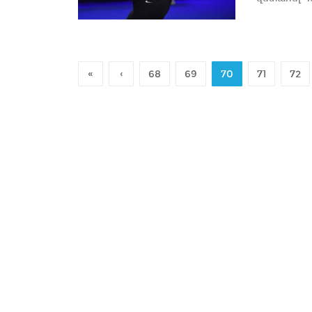
«
‹
68
69
70
71
72