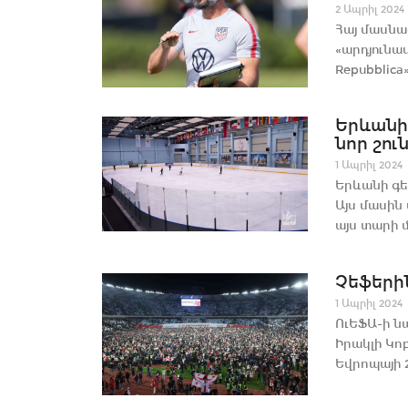
2 Ապրիլ 2024
Հայ մասնա
«արդյունավ
Repubblica»-
Երևանի
նոր շու
1 Ապրիլ 2024
Երևանի գե
Այս մասին
այս տարի մ
Չեֆերի
1 Ապրիլ 2024
ՈւԵՖԱ-ի 
Իրակլի Կո
Եվրոպայի 2