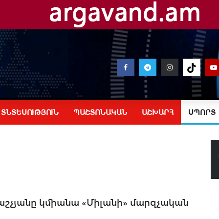
ՏՆՏԵՍՈՒԹՅՈՒՆ
ՊԱՇՏՈՆԱԿԱՆ
ԱՇԽԱՐՀ
ՍՊՈՐՏ
աշչյանը կմիանա «Միլանի» մարզչական