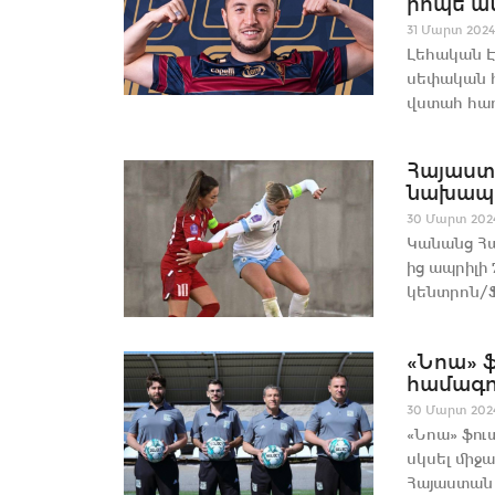
րոպե ան
31 Մարտ 2024
Լեհական Է
սեփական հ
վստահ հաղ
Հայաստ
նախապա
30 Մարտ 202
Կանանց Հա
ից ապրիլի
կենտրոն/Ֆ
«Նոա» ֆ
համագոր
30 Մարտ 202
«Նոա» ֆու
սկսել միջ
Հայաստան 