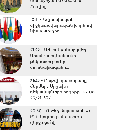
նստաշրջան 07.08.2026
#ուղիղ
10:11 -
Եվրասիական
միջկառավարական խորհրդի
նիստ. #ուղիղ
21:42 -
ԱԺ-ում քննարկվեց
Արամ Վարդևանյանի
թեկնածությունը
փոխնախագահի...
21:33 -
Բաքվի դատարանը
մերժել է Արցախի
ղեկավարների բողոքը․06․08․
26/21․30/
20:40 -
Ուժեղ Հայաստան vs
ՔՊ․ կուլտուր-մուլտուրը
վերջացա՞վ