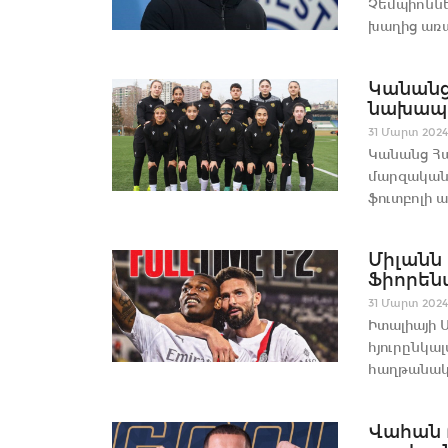
Չեմպիոննե
խաղից առա
Կանանց
նախապա
31 Մարտ 2024
Կանանց Հա
մարզական 
ֆուտբոլի 
Միլանն
Ֆիորեն
31 Մարտ 2024
Իտալիայի Ա
հյուրընկալ
հաղթանակ է
Վահան 