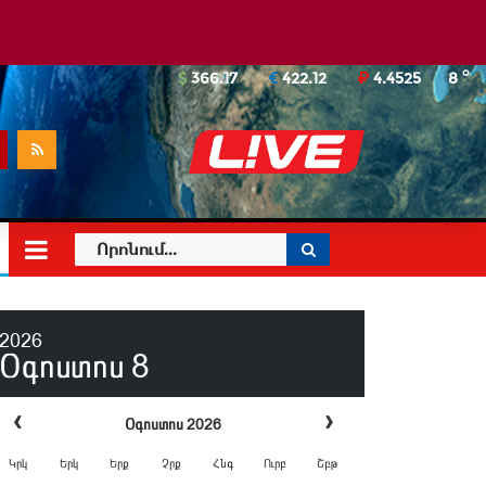
o
366.17
422.12
4.4525
8
2026
Օգոստոս
8
‹
›
Օգոստոս 2026
Կրկ
Երկ
Երք
Չրք
Հնգ
Ուրբ
Շբթ