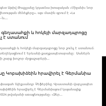
գետ Սթիվ Թաշչյանը կդառնա իտալական «Միլանի» նոր
ետության մենեջերը». այս մասին գրում Է «La
ն:...
 գեղասահքի և հոկեյի մարզադպրոցը
նչ է ստանում
ղասահքի և հոկեյի մարզադպրոցը նոր շունչ է ստանում:
 տեղեկացնում է Երևանի քաղքապետարանը։ Սաներն
ի շարք խոշոր մրցաշարերի...
նը Կոբախիձեին հրավիրել է Գերմանիա
նախագահ Ալեքսանդր Չեֆերինը Վրաստանի վարչապետ
բախիձեին հրավիրել է Գերմանիայում կայանալիք
024 թվականի առաջնությանը: «Ձեր...