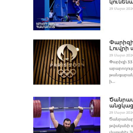
կունեն
29 Մարտ 202
Փարիզի
Լուվրի 
29 Մարտ 202
Փարիզի 33
արարողութ
թանգարանի
ի...
Ծանրամ
անցկացմ
29 Մարտ 202
Ծանրամարտ
թվականի ա
վստահել Հա