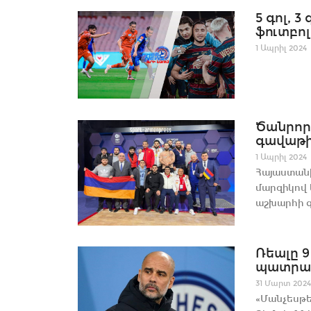
5 գոլ, 
ֆուտբոլ
1 Ապրիլ 2024
Ծանրոր
գավաթի
1 Ապրիլ 2024
Հայաստան
մարզիկով 
աշխարհի գ
Ռեալը 9
պատրաստ
31 Մարտ 2024
«Մանչեսթե