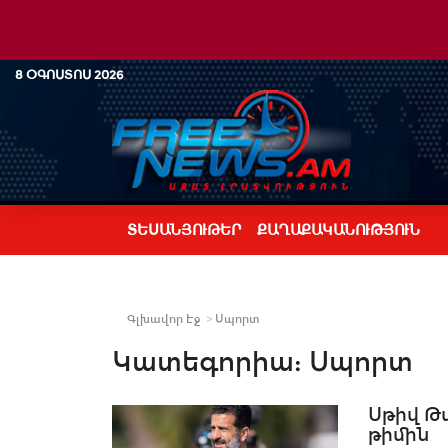
8 ՕԳՈՍՏՈՍ 2026
ՏԵՍԱՆՅՈՒԹԵՐ
ՔԱՂԱՔԱԿԱՆՈՒԹՅՈՒՆ
Գլխավոր Էջ
Սպորտ
Կատեգորիա:
Սպորտ
Սթիվ Թ
թիմին