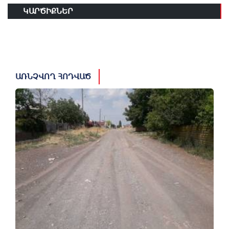
ԿԱՐԾԻՔՆԵՐ
ԱՌՆՉՎՈՂ ՀՈԴՎԱԾ