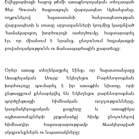
Շվեյցարիայի հայոց թեմի առաջնորդական տեղապահ
Տեր Գուսան ծայրագույն վարդապետ Ալճանյանը,
ողջունելով Հայաստանի Հանրապետության
վարչապետի և տասը սրբազանների կողմից կազմված
Համակարգող խորհուրդի ստեղծումը, հայտարարել
էր, որ միանում է նրանց, ընդունում հռչակագրի
բովանդակությունն ու ճանապարհային քարտեզը։
Օրեր առաջ տեղեկացրել էինք, որ Հայաստանյայց
Առաքելական Սուրբ Եկեղեցու Բարենորոգման
խորհուրդը գումարել է իր առաջին նիստը, որի
ընթացքում քննարկվել են Եկեղեցու բարենորոգման
գործընթացի հիմնական ուղղությունները,
կազմակերպչական քայլերը և առաջիկա
աշխատանքների շրջանակը՝ հիմք ընդունելով
հիմնադիր հայտարարությամբ ձևակերպված
սկզբունքներն ու նպատակները։