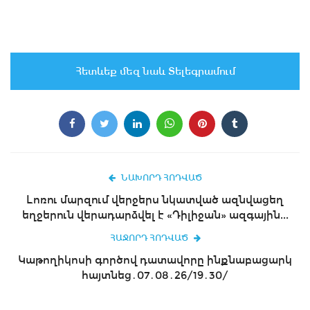
Հետևեք մեզ նաև Տելեգրամում
ՆԱԽՈՐԴ ՀՈԴՎԱԾ
Լոռու մարզում վերջերս նկատված ազնվացեղ
եղջերուն վերադարձվել է «Դիլիջան» ազգային...
ՀԱՋՈՐԴ ՀՈԴՎԱԾ
Կաթողիկոսի գործով դատավորը ինքնաբացարկ
հայտնեց․07․08․26/19․30/