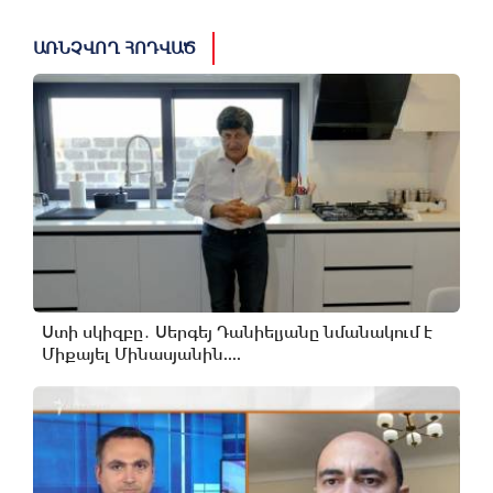
ԱՌՆՉՎՈՂ ՀՈԴՎԱԾ
Ստի սկիզբը․ Սերգեյ Դանիելյանը նմանակում է
Միքայել Մինասյանին....