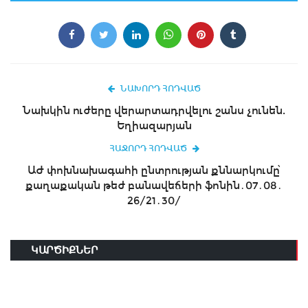
ՆԱԽՈՐԴ ՀՈԴՎԱԾ
Նախկին ուժերը վերարտադրվելու շանս չունեն.
Եղիազարյան
ՀԱՋՈՐԴ ՀՈԴՎԱԾ
ԱԺ փոխնախագահի ընտրության քննարկումը՝
քաղաքական թեժ բանավեճերի ֆոնին․07․08․
26/21․30/
ԿԱՐԾԻՔՆԵՐ