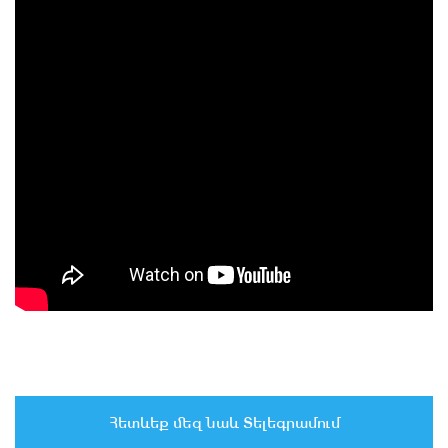
Հետևեք մեզ նաև Տելեգրամում