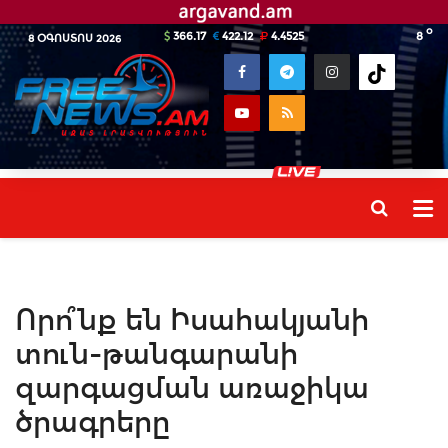
o
366.17
422.12
4.4525
8
8 ՕԳՈՍՏՈՍ 2026
Որո՞նք են Իսահակյանի
տուն-թանգարանի
զարգացման առաջիկա
ծրագրերը