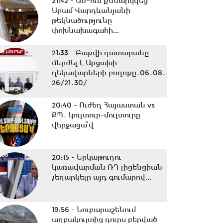
21:42 -
ԱԺ-ում քննարկվեց
Արամ Վարդևանյանի
թեկնածությունը
փոխնախագահի...
21:33 -
Բաքվի դատարանը
մերժել է Արցախի
ղեկավարների բողոքը․06․08․
26/21․30/
20:40 -
Ուժեղ Հայաստան vs
ՔՊ․ կուլտուր-մուլտուրը
վերջացա՞վ
20:15 -
Երկաթուղու
կառավարման ՌԴ լիցենցիան
չեղարկելը այդ գումարով...
19:56 -
Նուբարաշենում
աղբակույտից դուրս բերված