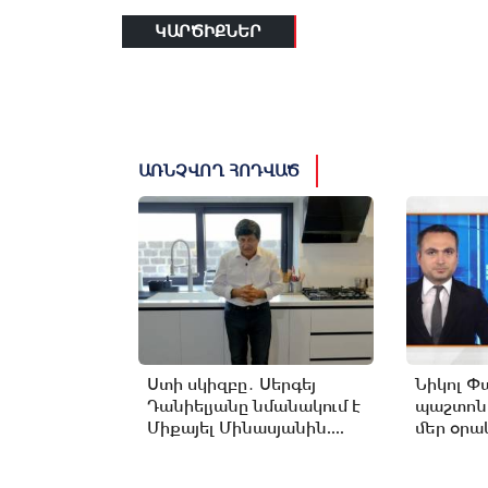
ԿԱՐԾԻՔՆԵՐ
ԱՌՆՉՎՈՂ ՀՈԴՎԱԾ
Ստի սկիզբը․ Սերգեյ
Նիկոլ Փ
Դանիելյանը նմանակում է
պաշտոն
Միքայել Մինասյանին....
մեր օրակ