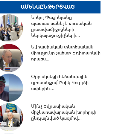
ԱՄԵՆԱԸՆԹԵՐՑՎԱԾ
14:42 -
Վարչապետի
որոշումներով՝ ԲՏԱ
Նիկոլ Փաշինյանը
փոխնախարարն ու
պատասխանել է ռուսական
Քաղշինկոմիտեի...
լրատվամիջոցների
ներկայացուցիչների...
14:23 -
Քրիստիննե
Գրիգորյանը վերանշանակվել
Եվրասիական տնտեսական
է արտաքին
միությունը չպետք է դիտարկվի
հետախուզության...
որպես...
14:09 -
14 կիլոմետրից ավելի
նոր ջրագծեր. Արմավիրի
Օրը սկսեցի հեծանվային
մարզի երեք համայնք՝...
զբոսանքով՝ Իսիկ Կուլ լճի
ափերին․...
13:38 -
TRIPP-ի ՍԴ-ի
Մինչ Եվրասիական
համապատասխանության
միջկառավարական խորհրդի
հարցը որոշելու վերաբերյալ...
ընդլայնված կազմով...
13:27 -
Շալվա Պապուաշվիլին