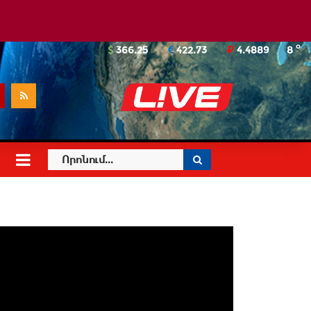
o
366.25
422.73
4.4889
8