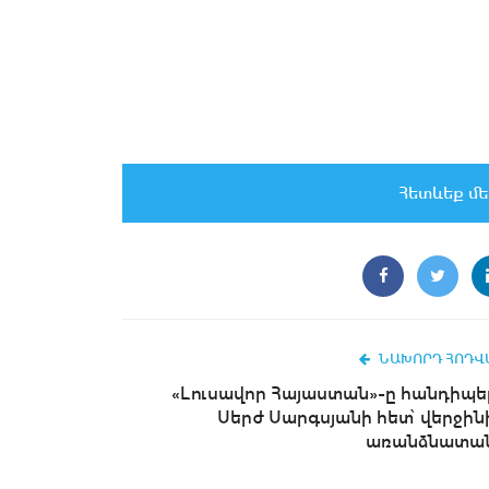
Հետևեք մե
ՆԱԽՈՐԴ ՀՈԴՎ
«Լուսավոր Հայաստան»-ը հանդիպել
Սերժ Սարգսյանի հետ՝ վերջին
առանձնատա