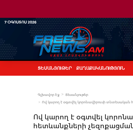
7 ՕԳՈՍՏՈՍ 2026
ՏԵՍԱՆՅՈՒԹԵՐ
ՔԱՂԱՔԱԿԱՆՈՒԹՅՈՒՆ
Գլխավոր Էջ
Տեսանյութեր
Ով կարող է օգտվել կորոնավիրուսի տնտեսական 
Ով կարող է օգտվել կորոն
հետևանքների չեզոքացման 