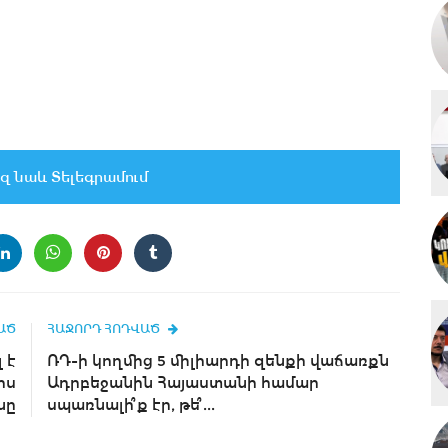
զ նաև Տելեգրամում
ԱԾ
ՀԱՋՈՐԴ ՀՈԴՎԱԾ
 է
ՌԴ-ի կողմից 5 միլիարդի զենքի վաճառքն
իս
Ադրբեջանին Հայաստանի համար
նը
սպառնալի՞ք էր, թե՞...