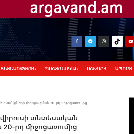
ՏՆՏԵՍՈՒԹՅՈՒՆ
ՊԱՇՏՈՆԱԿԱՆ
ԱՇԽԱՐՀ
ՍՊՈՐՏ
հետևանքների չեզոքացման 20-րդ միջոցառումից
ավիրուսի տնտեսական
20-րդ միջոցառումից