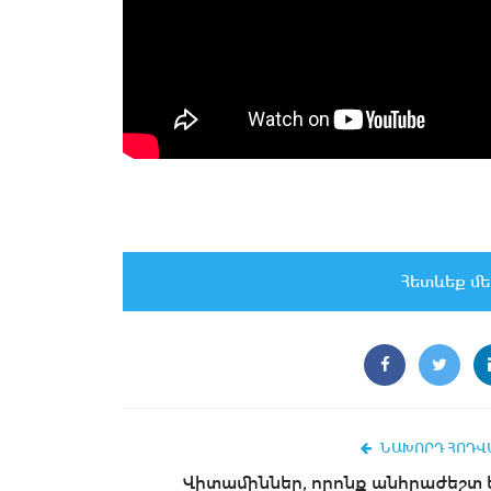
Հետևեք մե
ՆԱԽՈՐԴ ՀՈԴՎ
Վիտամիններ, որոնք անհրաժեշտ 