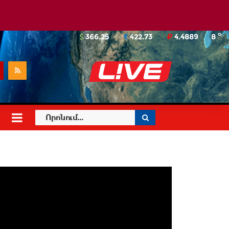
o
366.25
422.73
4.4889
8