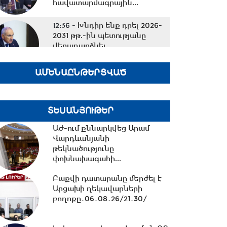
հավատարմագրային...
12:36 -
Խնդիր ենք դրել 2026-
2031 թթ.-ին պետությանը
վերադարձնել...
ԱՄԵՆԱԸՆԹԵՐՑՎԱԾ
11:53 -
Կոնգոյում Էբոլայի
հիվանդության նոր դեպքերի
թիվը կրկնապատկվել...
ՏԵՍԱՆՅՈՒԹԵՐ
ԱԺ-ում քննարկվեց Արամ
11:40 -
«Մուլտի գրուպ»
Վարդևանյանի
կոնցեռնի տնօրեն Արթուր
թեկնածությունը
Դալլաքյանը կալանավորվել...
փոխնախագահի...
Բաքվի դատարանը մերժել է
11:32 -
«Մուլտի գրուպ»
Արցախի ղեկավարների
կոնցեռնի նախկին տնօրեն
բողոքը․06․08․26/21․30/
Սեդրակ Առուստամյանը...