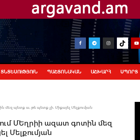
ՏՆՏԵՍՈՒԹՅՈՒՆ
ՊԱՇՏՈՆԱԿԱՆ
ԱՇԽԱՐՀ
ՍՊՈՐՏ
ն մեզ պետք ա, թե պետք չի. Միքայել Մելքումյան
վում ՄԵղրիի ազատ գոտին մեզ
ել Մելքումյան