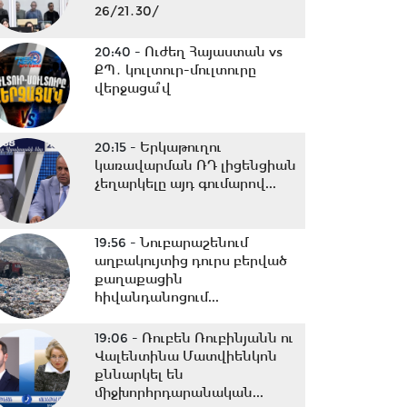
26/21․30/
20:40 -
Ուժեղ Հայաստան vs
ՔՊ․ կուլտուր-մուլտուրը
վերջացա՞վ
20:15 -
Երկաթուղու
կառավարման ՌԴ լիցենցիան
չեղարկելը այդ գումարով...
19:56 -
Նուբարաշենում
աղբակույտից դուրս բերված
քաղաքացին
հիվանդանոցում...
19:06 -
Ռուբեն Ռուբինյանն ու
Վալենտինա Մատվիենկոն
քննարկել են
միջխորհրդարանական...