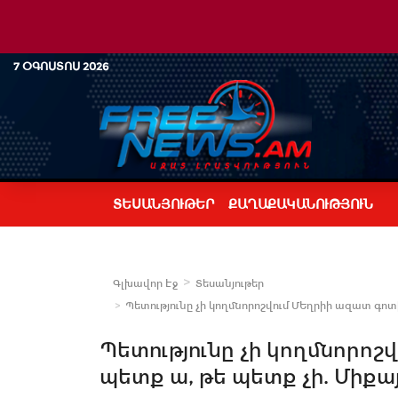
7 ՕԳՈՍՏՈՍ 2026
ՏԵՍԱՆՅՈՒԹԵՐ
ՔԱՂԱՔԱԿԱՆՈՒԹՅՈՒՆ
Գլխավոր Էջ
Տեսանյութեր
Պետությունը չի կողմնորոշվում ՄԵղրիի ազատ գոտի
Պետությունը չի կողմնորոշ
պետք ա, թե պետք չի. Միքայ