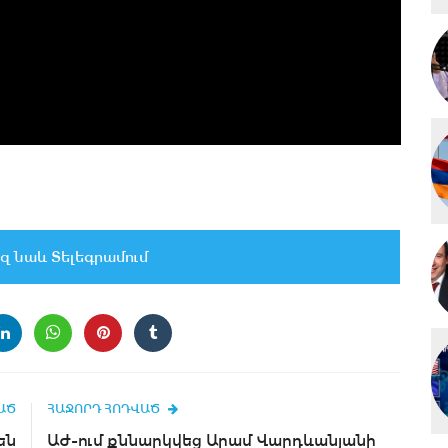
զ նաև Տելեգրամում
ԱԾ
ՀԱՋՈՐԴ ՀՈԴՎԱԾ
են
ԱԺ-ում քննարկվեց Արամ Վարդևանյանի