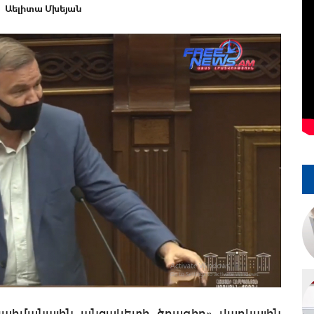
Աելիտա Մխեյան
 սահմանային անցակետի ծրագիր» վարկային