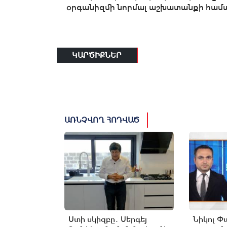
օրգանիզմի նորմալ աշխատանքի համ
ԿԱՐԾԻՔՆԵՐ
ԱՌՆՉՎՈՂ ՀՈԴՎԱԾ
Ստի սկիզբը․ Սերգեյ
Նիկոլ Փ