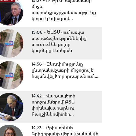
15:37 -
ՌԴ-ի և Հայաստանի
միջև
ապրանքաշրջանառությունը
կտրուկ նվազում...
15:06 -
ԵԱՏՄ-ում առկա
տարաձայնություններից
տուժում են բոլոր
կողմերը.Լևոնյան
14:56 -
Ընդդիմությունը
ընտրակաշառքի միջոցով է
հայտնվել Խորհրդարանում....
14:42 -
Վարչապետի
որոշումներով՝ ԲՏԱ
փոխնախարարն ու
Քաղշինկոմիտեի...
14:23 -
Քրիստիննե
Գրիգորյանը վերանշանակվել