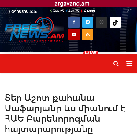
o
366.25
422.73
4.4889
8
7 ՕԳՈՍՏՈՍ 2026
Տեր Աշոտ քահանա
Սաֆարյանը ևս միանում է
ՀԱԵ Բարենորոգման
հայտարարությանը