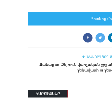
Հետևեք մե
ՆԱԽՈՐԴ ՀՈԴՎ
Քանաքեռ-Զեյթուն վարչական շրջա
ղեկավարի ուղեր
ԿԱՐԾԻՔՆԵՐ