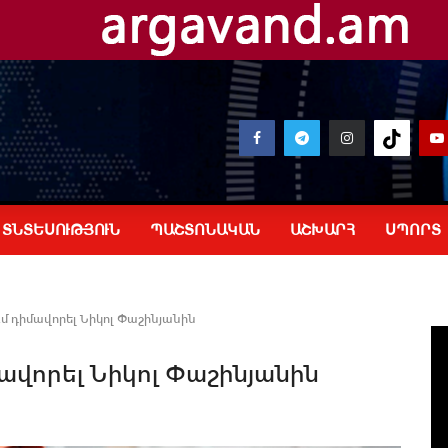
ՏՆՏԵՍՈՒԹՅՈՒՆ
ՊԱՇՏՈՆԱԿԱՆ
ԱՇԽԱՐՀ
ՍՊՈՐՏ
մ դիմավորել Նիկոլ Փաշինյանին
ավորել Նիկոլ Փաշինյանին