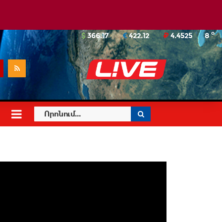
o
366.17
422.12
4.4525
8