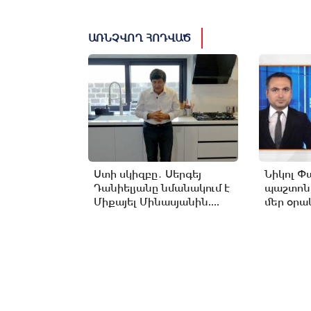
ԱՌՆՉՎՈՂ ՀՈԴՎԱԾ
Ստի սկիզբը․ Սերգեյ
Նիկոլ Փ
Դանիելյանը նմանակում է
պաշտոն
Միքայել Մինասյանին....
մեր օրակ