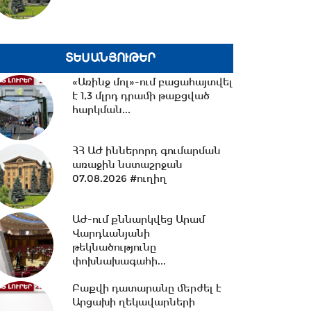
16:08 -
Փոխարժեքներ և
տնտեսական լուրեր 07.08.2026
ՏԵՍԱՆՅՈՒԹԵՐ
«Առինջ մոլ»-ում բացահայտվել
է 1,3 մլրդ դրամի թաքցված
15:37 -
ՌԴ-ի և Հայաստանի
հարկման...
միջև
ապրանքաշրջանառությունը
կտրուկ նվազում...
ՀՀ ԱԺ իններորդ գումարման
առաջին նստաշրջան
07.08.2026 #ուղիղ
15:06 -
ԵԱՏՄ-ում առկա
տարաձայնություններից
տուժում են բոլոր
ԱԺ-ում քննարկվեց Արամ
կողմերը.Լևոնյան
Վարդևանյանի
թեկնածությունը
14:56 -
Ընդդիմությունը
փոխնախագահի...
ընտրակաշառքի միջոցով է
հայտնվել Խորհրդարանում....
Բաքվի դատարանը մերժել է
Արցախի ղեկավարների