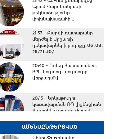
21:42 -
ԱԺ-ում քննարկվեց
Արամ Վարդևանյանի
թեկնածությունը
փոխնախագահի...
21:33 -
Բաքվի դատարանը
մերժել է Արցախի
ղեկավարների բողոքը․06․08․
26/21․30/
20:40 -
Ուժեղ Հայաստան vs
ՔՊ․ կուլտուր-մուլտուրը
վերջացա՞վ
20:15 -
Երկաթուղու
կառավարման ՌԴ լիցենցիան
չեղարկելը այդ գումարով...
ԱՄԵՆԱԸՆԹԵՐՑՎԱԾ
19:56 -
Նուբարաշենում
աղբակույտից դուրս բերված
Նիկոլ Փաշինյանը