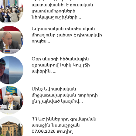
քաղաքացին
պատասխանել է ռուսական
հիվանդանոցում...
լրատվամիջոցների
ներկայացուցիչների...
19:06 -
Ռուբեն Ռուբինյանն ու
Եվրասիական տնտեսական
Վալենտինա Մատվիենկոն
միությունը չպետք է դիտարկվի
քննարկել են
որպես...
միջխորհրդարանական...
18:00 -
Ազատ շփում Գնել
Օրը սկսեցի հեծանվային
Սարգսյանի հետ | 06.08.2026
զբոսանքով՝ Իսիկ Կուլ լճի
ափերին․...
17:32 -
Ռուսաստանը և
Մինչ Եվրասիական
Հայաստանը քննարկում են
միջկառավարական խորհրդի
նոր դիվանագիտական
ընդլայնված կազմով...
ներկայացուցչությունների...
ՀՀ ԱԺ իններորդ գումարման
16:31 -
Բացահայտվել է Գագիկ
առաջին նստաշրջան
Ծառուկյանի և Սեդրակ
07.08.2026 #ուղիղ
Առուստամյանի կողմից...