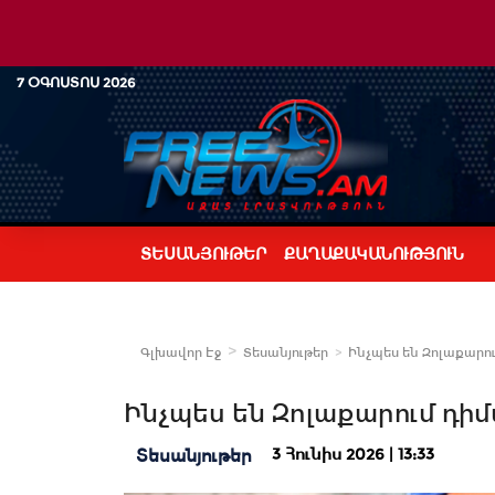
7 ՕԳՈՍՏՈՍ 2026
ՏԵՍԱՆՅՈՒԹԵՐ
ՔԱՂԱՔԱԿԱՆՈՒԹՅՈՒՆ
Գլխավոր Էջ
Տեսանյութեր
Ինչպես են Զոլաքարու
Ինչպես են Զոլաքարում դիմ
3 Հունիս 2026 | 13:33
Տեսանյութեր