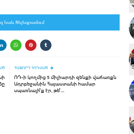
զ նաև Տելեգրամում
ԱԾ
ՀԱՋՈՐԴ ՀՈԴՎԱԾ
նի
ՌԴ-ի կողմից 5 միլիարդի զենքի վաճառքն
ձը
Ադրբեջանին Հայաստանի համար
սպառնալի՞ք էր, թե՞...