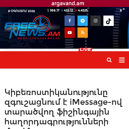
o
366.17
422.12
4.4525
8
8 ՕԳՈՍՏՈՍ 2026
Կիբեռոստիկանությունը
զգուշացնում է iMessage-ով
տարածվող ֆիշինգային
հաղորդագրությունների