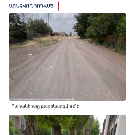
ԱՌՆՉՎՈՂ ՀՈԴՎԱԾ
Քարակերտը բարեկարգվում է