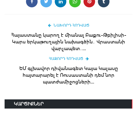
ՆԱԽՈՐԴ ՀՈԴՎԱԾ
Հայաստանը կարող է միանալ Բաքու-Թբիլիսի-
Կարս երկաթուղային նախագծին․ Վրաստանի
վարչապետ․...
ՀԱՋՈՐԴ ՀՈԴՎԱԾ
ԵՄ գլխավոր դիվանագետ Կայա Կալասը
հայտարարել է Ռուսաստանի դեմ նոր
պատժամիջոցների...
ԿԱՐԾԻՔՆԵՐ