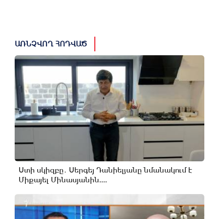
ԱՌՆՉՎՈՂ ՀՈԴՎԱԾ
Ստի սկիզբը․ Սերգեյ Դանիելյանը նմանակում է
Միքայել Մինասյանին....