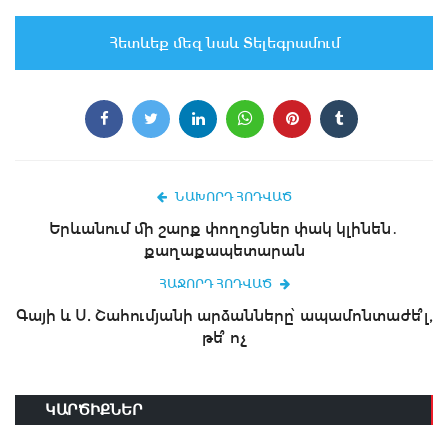
Հետևեք մեզ նաև Տելեգրամում
ՆԱԽՈՐԴ ՀՈԴՎԱԾ
Երևանում մի շարք փողոցներ փակ կլինեն․
քաղաքապետարան
ՀԱՋՈՐԴ ՀՈԴՎԱԾ
Գայի և Ս. Շահումյանի արձանները՝ ապամոնտաժե՞լ,
թե՞ ոչ
ԿԱՐԾԻՔՆԵՐ