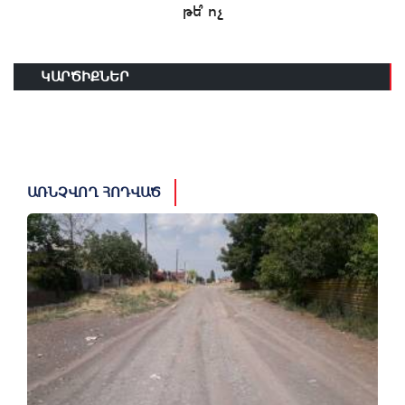
թե՞ ոչ
ԿԱՐԾԻՔՆԵՐ
ԱՌՆՉՎՈՂ ՀՈԴՎԱԾ