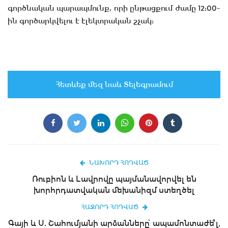
գործնական պարապմունք, որի ընթացքում ժամը 12:00-
ին գործարկվելու է էլեկտրական շչակ:
Հետևեք մեզ նաև Տելեգրամում
ՆԱԽՈՐԴ ՀՈԴՎԱԾ
Ռուբիոն և Լավրովը պայմանավորվել են
խորհրդատվական մեխանիզմ ստեղծել
ՀԱՋՈՐԴ ՀՈԴՎԱԾ
Գայի և Ս. Շահումյանի արձանները՝ ապամոնտաժե՞լ,