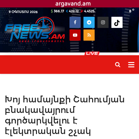
o
366.17
422.12
4.4525
8
9 ՕԳՈՍՏՈՍ 2026
Խոյ համայնքի Շահումյան
բնակավայրում
գործարկվելու է
էլեկտրական շչակ