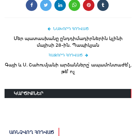
ՆԱԽՈՐԴ ՀՈԴՎԱԾ
Մեր պատասխանը ընդդիմադիրներին կլինի
մայիսի 28-ին. Պապիկյան
ՀԱՋՈՐԴ ՀՈԴՎԱԾ
Գայի և Ս. Շահումյանի արձանները՝ ապամոնտաժե՞լ,
թե՞ ոչ
ԿԱՐԾԻՔՆԵՐ
ԱՌՆՉՎՈՂ ՀՈԴՎԱԾ