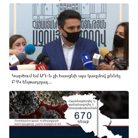
Կարծում եմ ՍԴ-ն չի հասցնի այս կազմով քննել
ԲՀԿ ենթադրյալ...