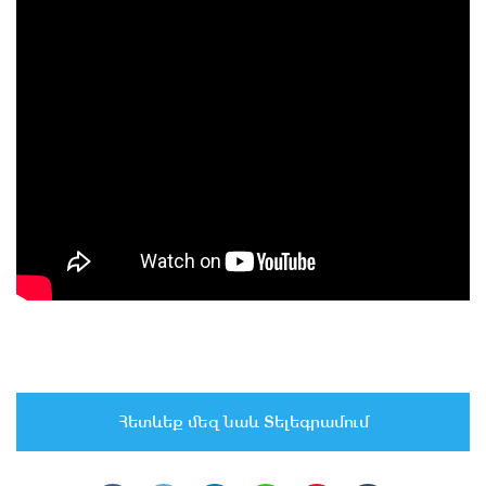
Հետևեք մեզ նաև Տելեգրամում