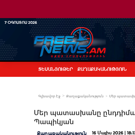
7 ՕԳՈՍՏՈՍ 2026
ՏԵՍԱՆՅՈՒԹԵՐ
ՔԱՂԱՔԱԿԱՆՈՒԹՅՈՒՆ
Գլխավոր Էջ
Քաղաքականություն
Մեր պատասխան
Մեր պատասխանը ընդդիմադի
Պապիկյան
16 Մայիս 2026 | 18:1
Քաղաքականություն