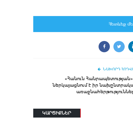
Հետևեք մե
ՆԱԽՈՐԴ ՀՈԴՎ
«Հանուն Հանրապետության»
ներկայացնում է իր նախընտրակ
առաջնահերթություննե
ԿԱՐԾԻՔՆԵՐ