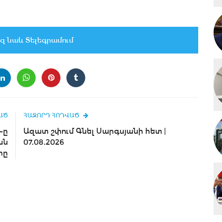
զ նաև Տելեգրամում
ԱԾ
ՀԱՋՈՐԴ ՀՈԴՎԱԾ
-ը
Ազատ շփում Գնել Սարգսյանի հետ |
ան
07.08.2026
րը