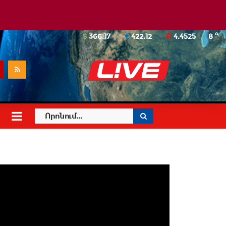
o
366.17
422.12
4.4525
8