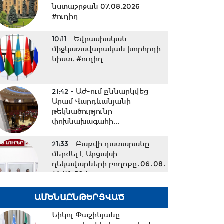
նստաշրջան 07.08.2026
#ուղիղ
10:11 -
Եվրասիական
միջկառավարական խորհրդի
նիստ. #ուղիղ
21:42 -
ԱԺ-ում քննարկվեց
Արամ Վարդևանյանի
թեկնածությունը
փոխնախագահի...
21:33 -
Բաքվի դատարանը
մերժել է Արցախի
ղեկավարների բողոքը․06․08․
26/21․30/
20:40 -
Ուժեղ Հայաստան vs
ԱՄԵՆԱԸՆԹԵՐՑՎԱԾ
ՔՊ․ կուլտուր-մուլտուրը
Նիկոլ Փաշինյանը
վերջացա՞վ