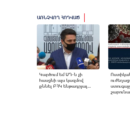
ԱՌՆՉՎՈՂ ՀՈԴՎԱԾ
Կարծում եմ ՍԴ-ն չի
Ոստիկան
հասցնի այս կազմով
ուժեղա
քննել ԲՀԿ ենթադրյալ...
ստուգայ
շարունա