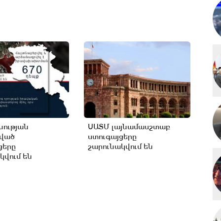
ության
ՍԱՏՄ լայնամասշտաբ
ցված
ստուգայցերը
ցերը
շարունակվում են
կվում են