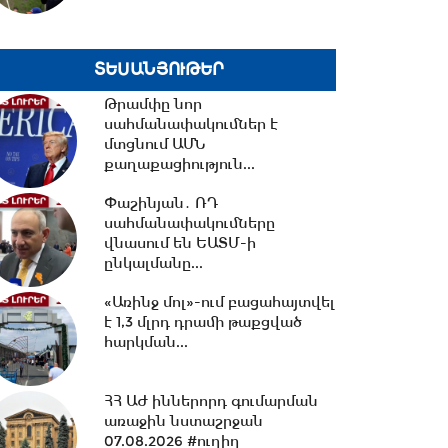
17:32 -
Ռուսաստանը և
Հայաստանը քննարկում են
նոր դիվանագիտական
ՏԵՍԱՆՅՈՒԹԵՐ
ներկայացուցչությունների...
Թրամփը նոր
սահմանափակումներ է
16:31 -
Բացահայտվել է Գագիկ
մտցնում ԱՄՆ
Ծառուկյանի և Սեդրակ
քաղաքացիություն...
Առուստամյանի կողմից...
Փաշինյան․ ՌԴ
սահմանափակումները
16:08 -
Փոխարժեքներ և
վնասում են ԵԱՏՄ-ի
տնտեսական լուրեր 07.08.2026
ընկալմանը...
«Առինջ մոլ»-ում բացահայտվել
է 1,3 մլրդ դրամի թաքցված
15:37 -
ՌԴ-ի և Հայաստանի
հարկման...
միջև
ապրանքաշրջանառությունը
կտրուկ նվազում...
ՀՀ ԱԺ իններորդ գումարման
առաջին նստաշրջան
07.08.2026 #ուղիղ
15:06 -
ԵԱՏՄ-ում առկա