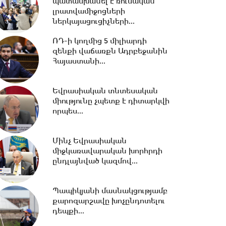
պատասխանել է ռուսական
լրատվամիջոցների
ներկայացուցիչների...
20:15 -
Երկաթուղու
կառավարման ՌԴ լիցենցիան
ՌԴ-ի կողմից 5 միլիարդի
չեղարկելը այդ գումարով...
զենքի վաճառքն Ադրբեջանին
Հայաստանի...
19:56 -
Նուբարաշենում
աղբակույտից դուրս բերված
Եվրասիական տնտեսական
քաղաքացին
միությունը չպետք է դիտարկվի
հիվանդանոցում...
որպես...
19:06 -
Ռուբեն Ռուբինյանն ու
Մինչ Եվրասիական
Վալենտինա Մատվիենկոն
միջկառավարական խորհրդի
քննարկել են
ընդլայնված կազմով...
միջխորհրդարանական...
18:00 -
Ազատ շփում Գնել
Պապիկյանի մասնակցությամբ
Սարգսյանի հետ | 06.08.2026
քարոզարշավը խոչընդոտելու
դեպքի...