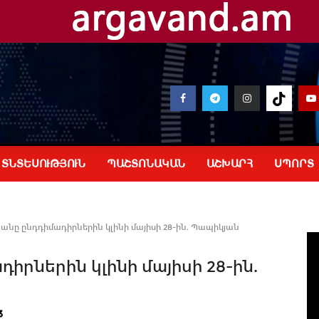
ՏՆՏԵՍՈՒԹՅՈՒՆ
ՊԱՇՏՈՆԱԿԱՆ
ԱՇԽԱՐՀ
ՍՊՈՐՏ
ը ընդդիմադիրներին կլինի մայիսի 28-ին. Պապիկյան
րներին կլինի մայիսի 28-ին.
3