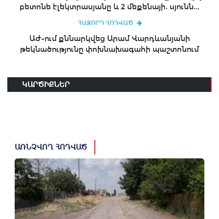
բետոնե էլեկտրասյանը և 2 մեքենայի. սյունն...
ՀԱՋՈՐԴ ՀՈԴՎԱԾ
ԱԺ-ում քննարկվեց Արամ Վարդևանյանի
թեկնածությունը փոխնախագահի պաշտոնում
ԿԱՐԾԻՔՆԵՐ
ԱՌՆՉՎՈՂ ՀՈԴՎԱԾ