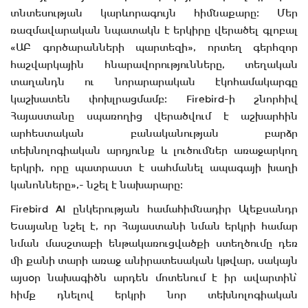
տնտեսության կարևորագույն հիմնաքարը։ Մեր
ռազմավարական նպատակն է երկիրը վերածել գլոբալ
«ԱԲ գործարանների պարտեզի», որտեղ գերհզոր
հաշվարկային հնարավորությունները, տեղական
տաղանդն ու նորարարական էկոհամակարգը
կաշխատեն փոխլրացմամբ։ Firebird-ի շնորհիվ
Հայաստանը սպառողից վերածվում է աշխարհին
արհեստական բանականության բարձր
տեխնոլոգիական արդյունք և լուծումներ առաջարկող
երկրի, որը պատրաստ է սահմանել ապագայի խաղի
կանոնները»,- նշել է նախարարը։
Firebird AI ընկերության համահիմնադիր Ալեքսանդր
Եսայանը նշել է, որ Հայաստանի նման երկրի համար
նման մասշտաբի ենթակառուցվածքի ստեղծումը դեռ
մի քանի տարի առաջ անիրատեսական կթվար, սակայն
այսօր նախագիծն արդեն մոտենում է իր ավարտին՝
հիմք դնելով երկրի նոր տեխնոլոգիական