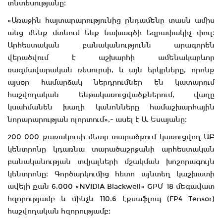
տնտեսությանը։
«Առաջին հայտարարությունից ընդամենը տասն ամիս
անց մենք մտնում ենք նախագծի եզրափակիչ փուլ։
Արհեստական բանականությունն արագորեն
վերածվում է աշխարհի ամենակարևոր
ռազմավարական ռեսուրսի, և այն երկրները, որոնք
այսօր համարձակ ներդրումներ են կատարում
հաշվողական ենթակառուցվածքներում, վաղը
կսահմանեն խաղի կանոնները համաշխարհային
նորարարության ոլորտում»,- ասել է Ա. Եսայանը։
200 000 քառակուսի մետր տարածքում կառուցվող ԱԲ
կենտրոնը կդառնա տարածաշրջանի արհեստական
բանականության տվյալների մշակման խոշորագույն
կենտրոնը։ Գործարկումից հետո այնտեղ կաշխատի
ավելի քան 6,000 «NVIDIA Blackwell» GPU՝ 18 մեգավատ
հզորությամբ և մինչև 110.6 էքսաֆլոպ (FP4 Tensor)
հաշվողական հզորությամբ։