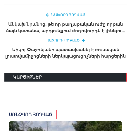
ՆԱԽՈՐԴ ՀՈԴՎԱԾ
Անկախ նրանից, թե որ քաղաքական ուժը որքան
ձայն կստանա, արդյունքում ժողովուրդն է լինելու...
ՀԱՋՈՐԴ ՀՈԴՎԱԾ
Նիկոլ Փաշինյանը պատասխանել է ռուսական
լրատվամիջոցների ներկայացուցիչների հարցերին
ԿԱՐԾԻՔՆԵՐ
ԱՌՆՉՎՈՂ ՀՈԴՎԱԾ