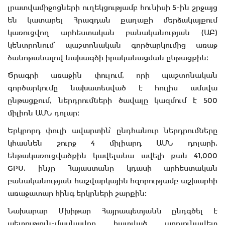
լրատվամիջոցների ուղեկցությամբ հունիսի 5-ին շրջայց
են կատարել Հրազդան քաղաքի մերձակայքում
կառուցվող արհեստական բանականության (ԱԲ)
կենտրոնում՝ պաշտոնական գործարկումից առաջ
ծանոթանալով նախագծի իրականացման ընթացքին։
Ծրագրի առաջին փուլում, որի պաշտոնական
գործարկումը նախատեսված է հուլիս ամսվա
ընթացքում, ներդրումների ծավալը կազմում է 500
միլիոն ԱՄՆ դոլար։
Երկրորդ փուլի ավարտին՝ ընդհանուր ներդրումները
կհասնեն շուրջ 4 միլիարդ ԱՄՆ դոլարի,
ենթակառուցվածքին կավելանա ավելի քան 41,000
GPU, ինչը Հայաստանը կդասի արհեստական
բանականության հաշվարկային հզորությամբ աշխարհի
առաջատար հինգ երկրների շարքին։
Նախարար Մխիթար Հայրապետյանն ընդգծել է
պետություն-մասնավոր հատված արդյունավետ