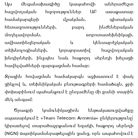
Այս մեգանախագիծը կապահովի անհրաժեշտ
հաշվողական հզորություններ ԱԲ առաջատար
համակարգերի մշակման, գիտական
հետազոտությունների, բարդ ինժեներական
մոդելավորման, ռոբոտատեխնիկայի,
ավիատիեզերական և կենսաբժշկական
տեխնոլոգիաների, կորպորատիվ հաշվողական
խնդիրների, ինչպես նաև հաջորդ սերնդի խելացի
հավելվածների զարգացման համար։
Ջրային հովացման համակարգն աշխատում է փակ
ցիկլով և, տեխնիկական բնութագրերի համաձայն, ջրի
փոխարինում պահանջում է ընդամենը մի քանի տարին
մեկ անգամ։
Ծրագրի կոմունիկացիոն ենթակառուցվածքը
սպասարկում է «Team Telecom Armenia» ընկերությունը՝
կիրառելով տարածաշրջանում եզակի, հաջորդ սերնդի
(NGN) օպտիկամանրաթելային ցանց, որն ապահովում է