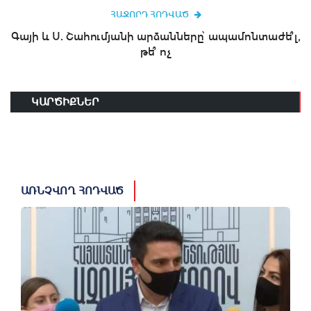
ՀԱՋՈՐԴ ՀՈԴՎԱԾ
Գայի և Ս. Շահումյանի արձանները՝ ապամոնտաժե՞լ,
թե՞ ոչ
ԿԱՐԾԻՔՆԵՐ
ԱՌՆՉՎՈՂ ՀՈԴՎԱԾ