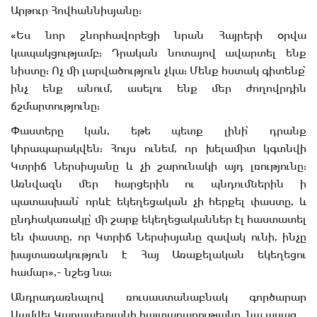
Արթուր Հովհաննիսյանը:
«Ես նոր շնորհավորեցի նրան Հայրերի օրվա
կապակցությամբ: Դրական նոտայով ավարտել ենք
նիստը: Ոչ մի լարվածություն չկա: Մենք հստակ գիտենք՝
ինչ ենք անում, ասելու ենք մեր ժողովրդին
ճշմարտությունը:
Փաստերը կան, եթե պետք լինի՝ դրանք
կհրապարակվեն: Հույս ունեմ, որ խելամիտ կգտնվի
Կտրիճ Ներսիսյանը և չի շարունակի այդ լռությունը:
Առնվազն մեր հարցերին ու պնդումներին ի
պատասխան՝ որևէ եկեղեցական չի հերքել փաստը, և
ընդհակառակը՝ մի շարք եկեղեցականներ էլ հաստատել
են փաստը, որ Կտրիճ Ներսիսյանը զավակ ունի, ինչը
խայտառակություն է Հայ Առաքելական եկեղեցու
համար»,- նշեց նա:
Անդրադառնալով ռուսաստանաբնակ գործարար
Սամվել Կարապետյանի հայտարարությանը, նա ասաց.