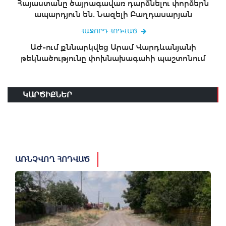
Հայաստանը ծայրագավառ դարձնելու փորձերն
ապարդյուն են. Նազելի Բաղդասարյան
ՀԱՋՈՐԴ ՀՈԴՎԱԾ
ԱԺ-ում քննարկվեց Արամ Վարդևանյանի
թեկնածությունը փոխնախագահի պաշտոնում
ԿԱՐԾԻՔՆԵՐ
ԱՌՆՉՎՈՂ ՀՈԴՎԱԾ