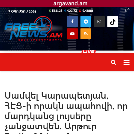
o
366.25
422.73
4.4889
8
7 ՕԳՈՍՏՈՍ 2026
Սամվել Կարապետյան,
ՀԷՑ-ի որակն ապահովի, որ
մարդկանց լույսերը
չանջատվեն. Արթուր