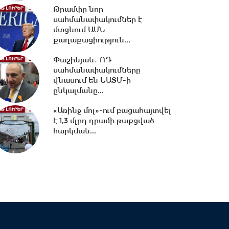
Թրամփը նոր
սահմանափակումներ է
10:13 -
ՀՀ ԱԺ իններորդ
մտցնում ԱՄՆ
գումարման առաջին
քաղաքացիություն...
նստաշրջան 07.08.2026
#ուղիղ
Փաշինյան․ ՌԴ
սահմանափակումները
10:11 -
Եվրասիական
վնասում են ԵԱՏՄ-ի
միջկառավարական խորհրդի
ընկալմանը...
նիստ. #ուղիղ
«Առինջ մոլ»-ում բացահայտվել
է 1,3 մլրդ դրամի թաքցված
հարկման...
21:42 -
ԱԺ-ում քննարկվեց
Արամ Վարդևանյանի
թեկնածությունը
փոխնախագահի...
21:33 -
Բաքվի դատարանը
մերժել է Արցախի
ղեկավարների բողոքը․06․08․
26/21․30/