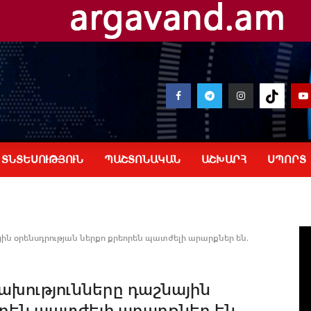
ՏՆՏԵՍՈՒԹՅՈՒՆ
ՊԱՇՏՈՆԱԿԱՆ
ԱՇԽԱՐՀ
ՍՊՈՐՏ
ն օրենսդրության ներքո քրեորեն պատժելի արարքներ են.
խությունները դաշնային
որեն պատժելի արարքներ են.