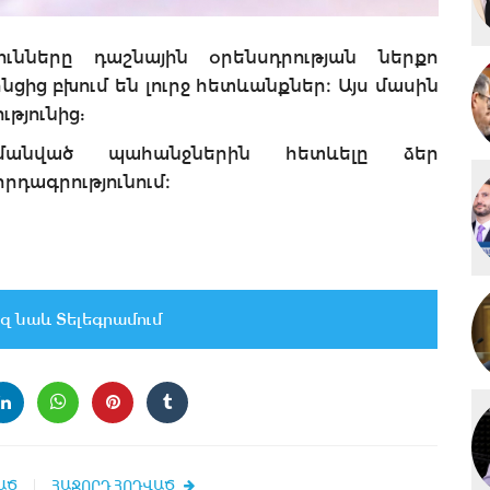
ւնները դաշնային օրենսդրության ներքո
ցից բխում են լուրջ հետևանքներ։ Այս մասին
թյունից:
անված պահանջներին հետևելը ձեր
րդագրությունում։
զ նաև Տելեգրամում
ԱԾ
ՀԱՋՈՐԴ ՀՈԴՎԱԾ