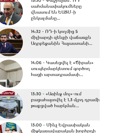
15:30 -
Փաշինյան․ ՌԴ
սահմանափակումները
վնասում են ԵԱՏՄ-ի
ընկալմանը...
14:32 -
ՌԴ-ի կողմից 5
միլիարդի զենքի վաճառքն
Ադրբեջանին Հայաստանի...
14:06 -
Կասեցվել է «Ծիրան»
սուպերմարկետում գործող
հացի արտադրամասի...
13:30 -
«Առինջ մոլ»-ում
բացահայտվել է 1,3 մլրդ դրամի
թաքցված հարկման...
13:00 -
Մինչ Եվրասիական
միջկառավարական խորհրդի