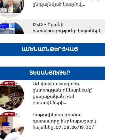
ընդլայնված կազմով...
12:33 -
Իրանի
հետախուզությունը հայտնել է
«Մոսադ»-ի հետ կապ
ունեցող...
ԱՄԵՆԱԸՆԹԵՐՑՎԱԾ
12:15 -
Նիկոլ Փաշինյանը
պատասխանել է ռուսական
լրատվամիջոցների
ՏԵՍԱՆՅՈՒԹԵՐ
ներկայացուցիչների...
ԱԺ փոխնախագահի
11:26 -
ընտրության քննարկումը՝
Եվրասիական
տնտեսական միությունը
քաղաքական թեժ
չպետք է դիտարկվի որպես...
բանավեճերի...
Կաթողիկոսի գործով
դատավորը ինքնաբացարկ
10:38 -
Օրը սկսեցի
հայտնեց․07․08․26/19․30/
հեծանվային զբոսանքով՝ Իսիկ
Կուլ լճի ափերին․...