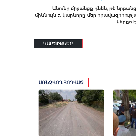
Անունը միջանցք դնեն, թե նրբանց
միևնույն է, կարևորը՝ մեր իրավազորությ
ներքո է.
ԿԱՐԾԻՔՆԵՐ
ԱՌՆՉՎՈՂ ՀՈԴՎԱԾ