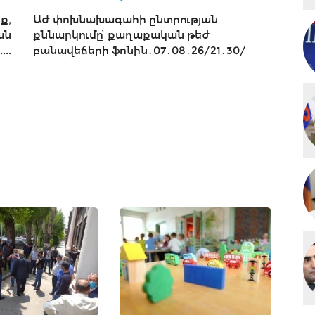
ք,
ԱԺ փոխնախագահի ընտրության
ան
քննարկումը՝ քաղաքական թեժ
...
բանավեճերի ֆոնին․07․08․26/21․30/