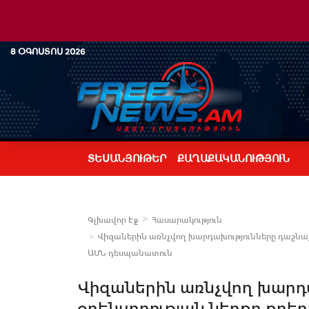
8 ՕԳՈՍՏՈՍ 2026
ՏԵՍԱՆՅՈՒԹԵՐ
ՔԱՂԱՔԱԿԱՆՈՒԹՅՈՒՆ
Գլխավոր Էջ
Հասարակություն
Վիզաներին առնչվող խարդախությունները դաշնայի
ԱՄՆ դեսպանատուն
Վիզաներին առնչվող խարդա
օրենսդրության ներքո քրե