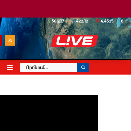
o
366.17
422.12
4.4525
8