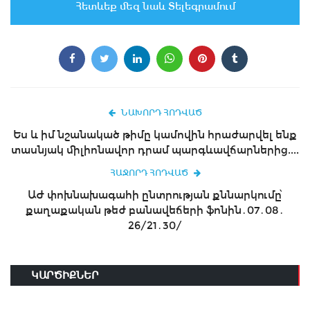
Հետևեք մեզ նաև Տելեգրամում
ՆԱԽՈՐԴ ՀՈԴՎԱԾ
Ես և իմ նշանակած թիմը կամովին հրաժարվել ենք
տասնյակ միլիոնավոր դրամ պարգևավճարներից....
ՀԱՋՈՐԴ ՀՈԴՎԱԾ
ԱԺ փոխնախագահի ընտրության քննարկումը՝
քաղաքական թեժ բանավեճերի ֆոնին․07․08․
26/21․30/
ԿԱՐԾԻՔՆԵՐ