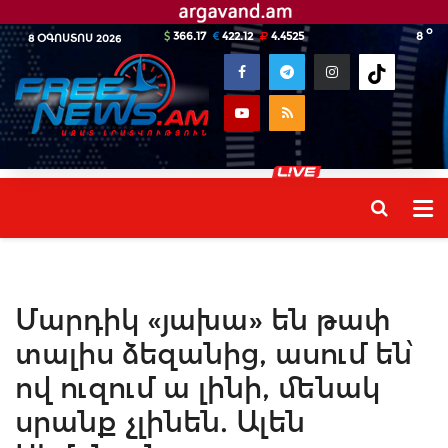
o
366.17
422.12
4.4525
8
8 ՕԳՈՍՏՈՍ 2026
Մարդիկ «յախա» են թափ
տալիս ձեզանից, ասում են՝
ով ուզում ա լինի, մենակ
սրանք չլինեն. Ալեն