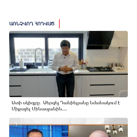
ԱՌՆՉՎՈՂ ՀՈԴՎԱԾ
Ստի սկիզբը․ Սերգեյ Դանիելյանը նմանակում է
Միքայել Մինասյանին....