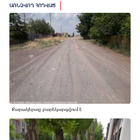
ԱՌՆՉՎՈՂ ՀՈԴՎԱԾ
Քարակերտը բարեկարգվում է