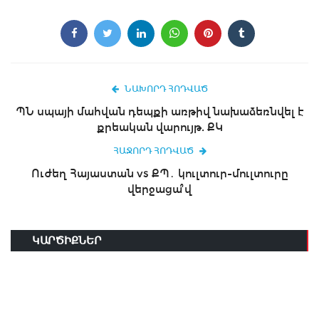
ՆԱԽՈՐԴ ՀՈԴՎԱԾ
ՊՆ սպայի մահվան դեպքի առթիվ նախաձեռնվել է
քրեական վարույթ. ՔԿ
ՀԱՋՈՐԴ ՀՈԴՎԱԾ
Ուժեղ Հայաստան vs ՔՊ․ կուլտուր-մուլտուրը
վերջացա՞վ
ԿԱՐԾԻՔՆԵՐ