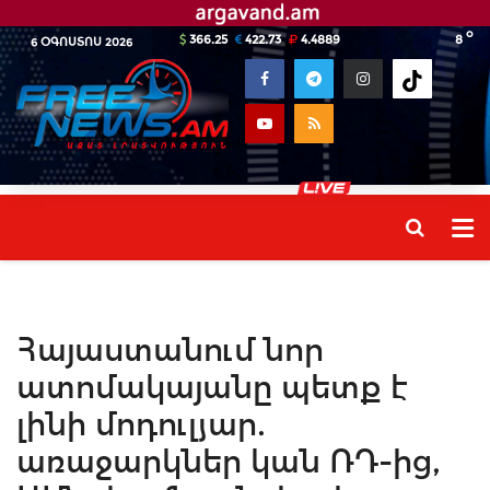
o
366.25
422.73
4.4889
8
6 ՕԳՈՍՏՈՍ 2026
Հայաստանում նոր
ատոմակայանը պետք է
լինի մոդուլյար.
առաջարկներ կան ՌԴ-ից,