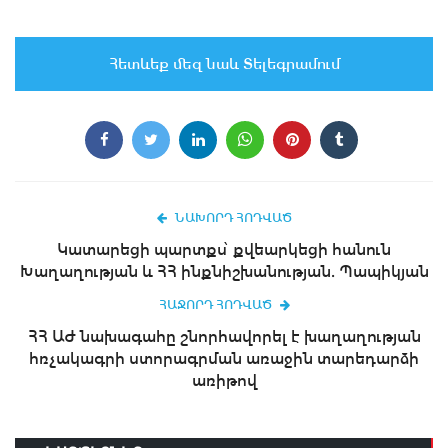
Հետևեք մեզ նաև Տելեգրամում
ՆԱԽՈՐԴ ՀՈԴՎԱԾ
Կատարեցի պարտքս՝ քվեարկեցի հանուն
Խաղաղության և ՀՀ ինքնիշխանության. Պապիկյան
ՀԱՋՈՐԴ ՀՈԴՎԱԾ
ՀՀ ԱԺ նախագահը շնորհավորել է խաղաղության
հռչակագրի ստորագրման առաջին տարեդարձի
առիթով