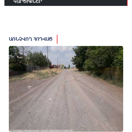
ԿԱՐԾԻՔՆԵՐ
ԱՌՆՉՎՈՂ ՀՈԴՎԱԾ