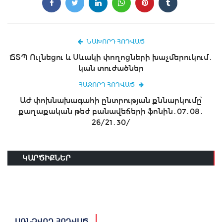
ՆԱԽՈՐԴ ՀՈԴՎԱԾ
ՃՏՊ Ուլնեցու և Սևակի փողոցների խաչմերուկում․
կան տուժածներ
ՀԱՋՈՐԴ ՀՈԴՎԱԾ
ԱԺ փոխնախագահի ընտրության քննարկումը՝
քաղաքական թեժ բանավեճերի ֆոնին․07․08․
26/21․30/
ԿԱՐԾԻՔՆԵՐ
ԱՌՆՉՎՈՂ ՀՈԴՎԱԾ