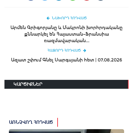
ՆԱԽՈՐԴ ՀՈԴՎԱԾ
Արմեն Գրիգորյանը և Մակրոնի խորհրդականը
քննարկել են Հայաստան-Ֆրանսիա
ռազմավարական...
ՀԱՋՈՐԴ ՀՈԴՎԱԾ
Ազատ շփում Գնել Սարգսյանի հետ | 07.08.2026
ԿԱՐԾԻՔՆԵՐ
ԱՌՆՉՎՈՂ ՀՈԴՎԱԾ