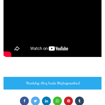
Հետևեք մեզ նաև Տելեգրամում