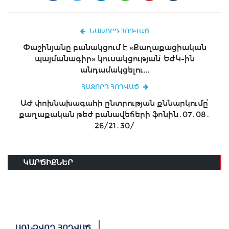
ՆԱԽՈՐԴ ՀՈԴՎԱԾ
Փաշինյանը բանակցում է «Քաղաքացիական
պայմանագիր» կուսակցության՝ ԵԺԿ-ին
անդամակցելու...
ՀԱՋՈՐԴ ՀՈԴՎԱԾ
ԱԺ փոխնախագահի ընտրության քննարկումը՝
քաղաքական թեժ բանավեճերի ֆոնին․07․08․
26/21․30/
ԿԱՐԾԻՔՆԵՐ
ԱՌՆՉՎՈՂ ՀՈԴՎԱԾ