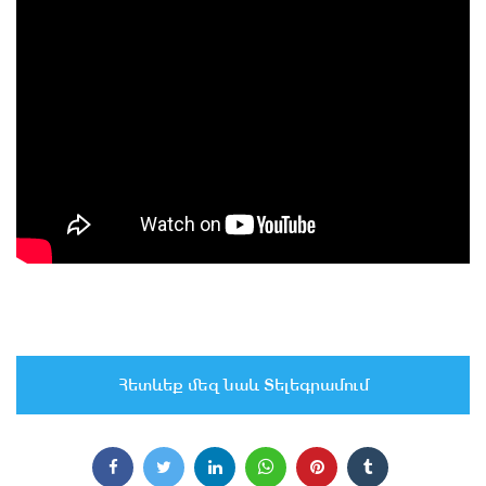
Հետևեք մեզ նաև Տելեգրամում