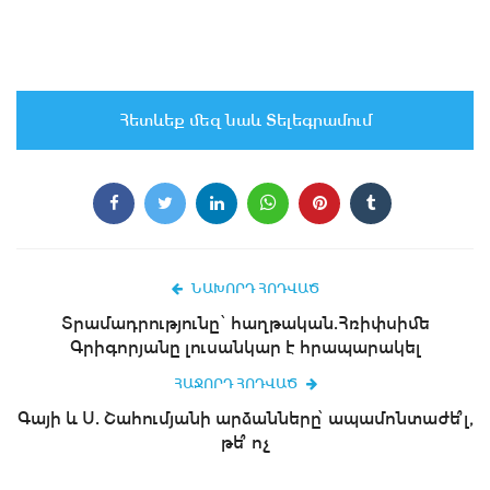
Հետևեք մեզ նաև Տելեգրամում
ՆԱԽՈՐԴ ՀՈԴՎԱԾ
Տրամադրությունը ՝ հաղթական.Հռիփսիմե
Գրիգորյանը լուսանկար է հրապարակել
ՀԱՋՈՐԴ ՀՈԴՎԱԾ
Գայի և Ս. Շահումյանի արձանները՝ ապամոնտաժե՞լ,
թե՞ ոչ