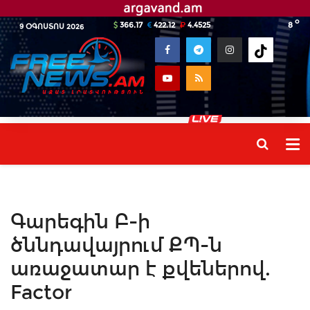
o
366.17
422.12
4.4525
8
9 ՕԳՈՍՏՈՍ 2026
Գարեգին Բ-ի
ծննդավայրում ՔՊ-ն
առաջատար է քվեներով.
Factor