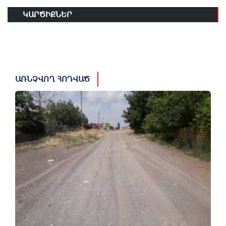
ԿԱՐԾԻՔՆԵՐ
ԱՌՆՉՎՈՂ ՀՈԴՎԱԾ