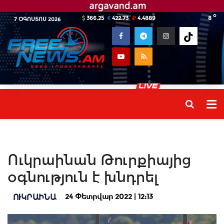
o
366.25
422.73
4.4889
8
7 ՕԳՈՍՏՈՍ 2026
Ուկրաինան Թուրքիայից
օգնություն է խնդրել
24 Փետրվար 2022 | 12:13
ՈՒԿՐԱԻՆԱ