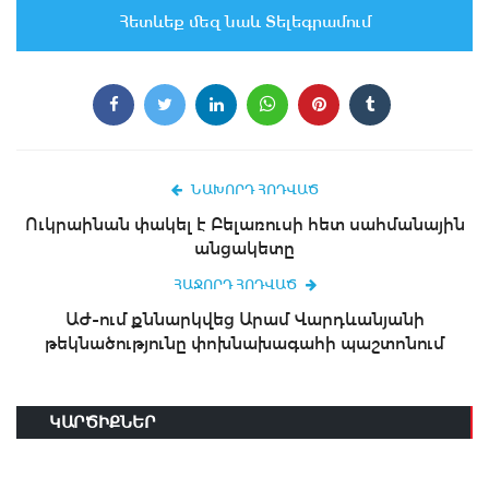
Հետևեք մեզ նաև Տելեգրամում
ՆԱԽՈՐԴ ՀՈԴՎԱԾ
Ուկրաինան փակել է Բելառուսի հետ սահմանային
անցակետը
ՀԱՋՈՐԴ ՀՈԴՎԱԾ
ԱԺ-ում քննարկվեց Արամ Վարդևանյանի
թեկնածությունը փոխնախագահի պաշտոնում
ԿԱՐԾԻՔՆԵՐ