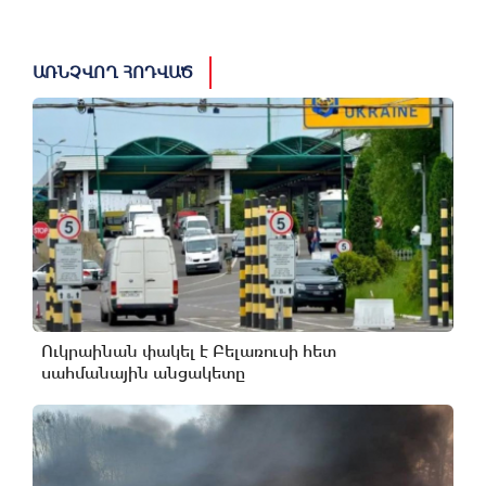
ԱՌՆՉՎՈՂ ՀՈԴՎԱԾ
Ուկրաինան փակել է Բելառուսի հետ
սահմանային անցակետը