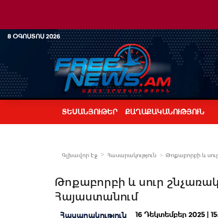
8 ՕԳՈՍՏՈՍ 2026
ՏԵՍԱՆՅՈՒԹԵՐ
ՔԱՂԱՔԱԿԱՆՈՒԹՅՈՒՆ
Գլխավոր Էջ
Հասարակություն
Թոքաբորբի և սու
Թոքաբորբի և սուր շնչառա
Հայաստանում
16 Դեկտեմբեր 2025 | 15
Հասարակություն