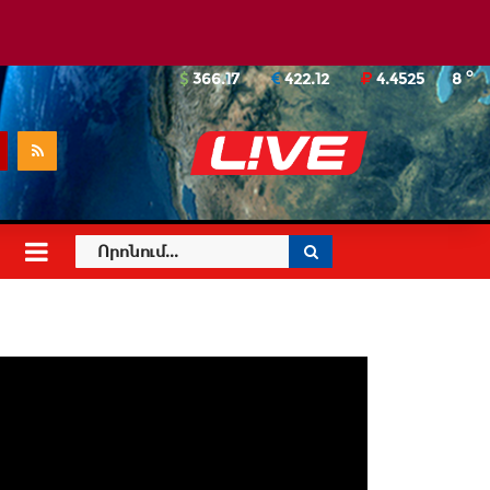
o
366.17
422.12
4.4525
8