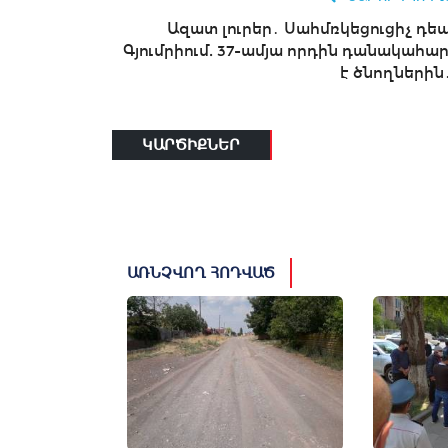
Ազատ լուրեր․ Սահմռկեցուցիչ դեպ
Գյումրիում. 37-ամյա որդին դանակահար
է ծնողներին․.
ԿԱՐԾԻՔՆԵՐ
ԱՌՆՉՎՈՂ ՀՈԴՎԱԾ