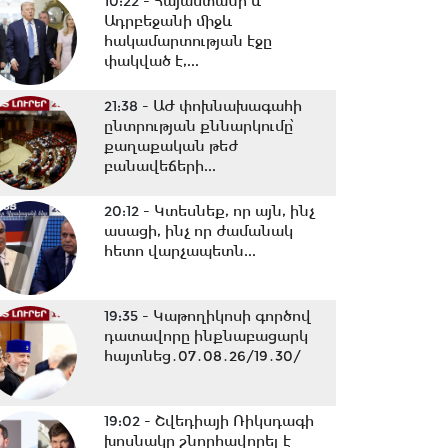
10:22 -
Հայաստանի և
Ադրբեջանի միջև
հակամարտության էջը
փակված է,...
21:38 -
ԱԺ փոխնախագահի
ընտրության քննարկումը՝
քաղաքական թեժ
բանավեճերի...
20:12 -
Կտեսնեք, որ այն, ինչ
ասացի, ինչ որ ժամանակ
հետո վարչապետն...
19:35 -
Կաթողիկոսի գործով
դատավորը ինքնաբացարկ
հայտնեց․07․08․26/19․30/
19:02 -
Շվեդիայի Ռիկսդագի
խոսնակը շնորհավորել է