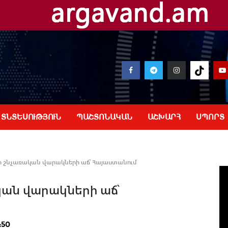
ՏՆՏԵՍՈՒԹՅՈՒՆ
ՊԱՇՏՈՆԱԿԱՆ
ԱՇԽԱՐՀ
ՍՊՈՐՏ
ր շնչառական վարակների աճ՝ Հայաստանում
կան վարակների աճ՝
:50