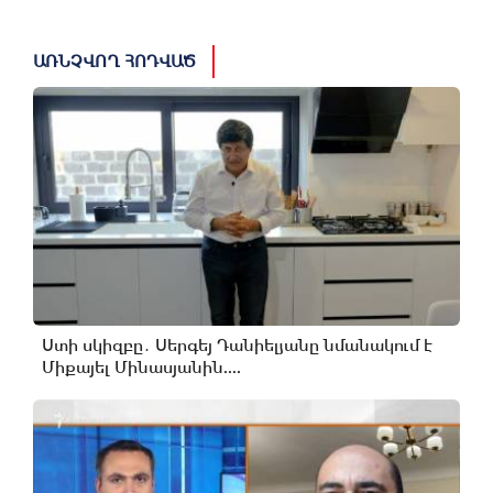
ԱՌՆՉՎՈՂ ՀՈԴՎԱԾ
Ստի սկիզբը․ Սերգեյ Դանիելյանը նմանակում է
Միքայել Մինասյանին....