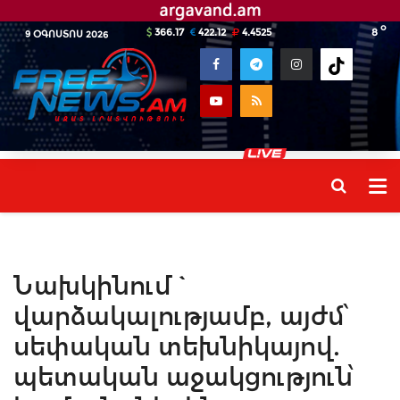
o
366.17
422.12
4.4525
8
9 ՕԳՈՍՏՈՍ 2026
Նախկինում`
վարձակալությամբ, այժմ՝
սեփական տեխնիկայով.
պետական աջակցություն՝