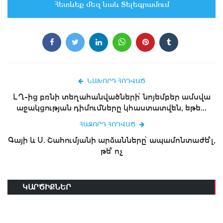
Հետևեք մեզ նաև Տելեգրամում
ՆԱԽՈՐԴ ՀՈԴՎԱԾ
ԼՂ-ից բռնի տեղահանվածների՝ նոյեմբեր ամսվա
աջակցության դիմումները կհաստատվեն, եթե...
ՀԱՋՈՐԴ ՀՈԴՎԱԾ
Գայի և Ս. Շահումյանի արձանները՝ ապամոնտաժե՞լ,
թե՞ ոչ
ԿԱՐԾԻՔՆԵՐ