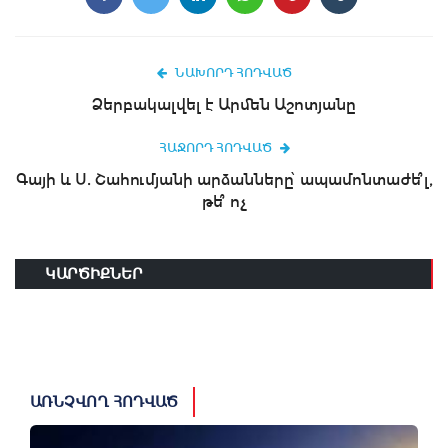
ՆԱԽՈՐԴ ՀՈԴՎԱԾ
Ձերբակալվել է Արմեն Աշոտյանը
ՀԱՋՈՐԴ ՀՈԴՎԱԾ
Գայի և Ս. Շահումյանի արձանները՝ ապամոնտաժե՞լ,
թե՞ ոչ
ԿԱՐԾԻՔՆԵՐ
ԱՌՆՉՎՈՂ ՀՈԴՎԱԾ