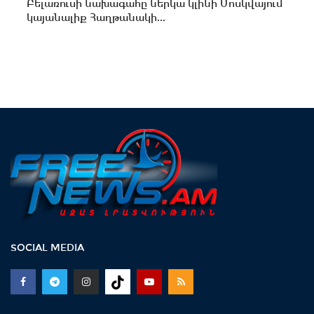
Բելառուսի նախագահը ներկա կլինի Մոսկվայում
կայանալիք Հաղթանակի...
SOCIAL MEDIA