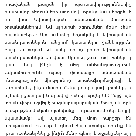
իրավական բազան իր պարտավորություններից
հնարավոր շեղումների առումով, որոնք նա վերցրել է
իր վրա Եվրասիական տնտեսական միության
շրջանակներում։ Եվ այդպիսի շեղումներ մենք չենք
հայտնաբերել։ Այո, այնտեղ հռչակվել է եվրոպական
ստանդարտներին անցում կատարելու ցանկություն,
բայց ես ուզում եմ ասել, որ ոչ բոլոր եվրոպական
ստանդարտներն են վատ։ Այնտեղ շատ լավ բաներ էլ
կան։ Իսկ ի՞նչն է մեզ անհանգստացնում։
Եվրամիությունն այսօր փաստացի տնտեսական
ինտեգրացիոն միությունից տրանսֆորմացիայի է
ենթարկվել, ինչի մասին մենք բոլորս լավ գիտենք, և
այնտեղ շատ լավ և գրավիչ բաներ արվել են։ Բայց այն
տրանսֆորմացվել է ռազմաքաղաքական միության, որն
այսօր թշնամական պահվածք է դրսևորում մեր երկրի
նկատմամբ։ Եվ այստեղ մեզ մոտ հարցեր են
առաջանում, թե ո՞ւր է գնում Հայաստանը, որո՞նք են
դրա հետևանքները, ինչո՞ւ մենք պետք է աջակցենք այդ