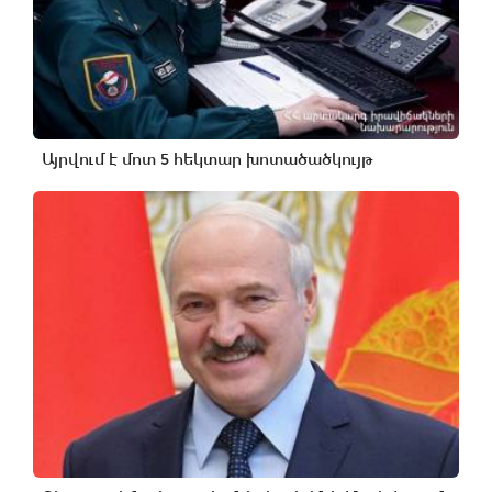
Այրվում է մոտ 5 հեկտար խոտածածկույթ