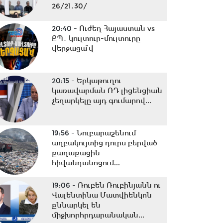
26/21․30/
20:40 -
Ուժեղ Հայաստան vs
ՔՊ․ կուլտուր-մուլտուրը
վերջացա՞վ
20:15 -
Երկաթուղու
կառավարման ՌԴ լիցենցիան
չեղարկելը այդ գումարով...
19:56 -
Նուբարաշենում
աղբակույտից դուրս բերված
քաղաքացին
հիվանդանոցում...
19:06 -
Ռուբեն Ռուբինյանն ու
Վալենտինա Մատվիենկոն
քննարկել են
միջխորհրդարանական...