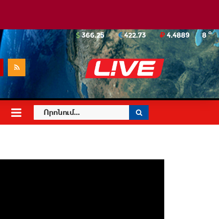
o
366.25
422.73
4.4889
8