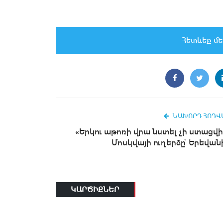
Հետևեք մե
ՆԱԽՈՐԴ ՀՈԴՎ
«Երկու աթոռի վրա նստել չի ստացվի
Մոսկվայի ուղերձը՝ Երեվան
ԿԱՐԾԻՔՆԵՐ