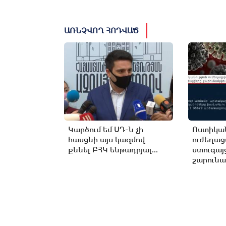
ԱՌՆՉՎՈՂ ՀՈԴՎԱԾ
Կարծում եմ ՍԴ-ն չի
Ոստիկան
հասցնի այս կազմով
ուժեղա
քննել ԲՀԿ ենթադրյալ...
ստուգայ
շարունա