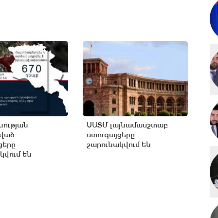
ության
ՍԱՏՄ լայնամասշտաբ
ցված
ստուգայցերը
ցերը
շարունակվում են
կվում են