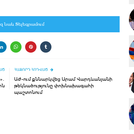
զ նաև Տելեգրամում
ԱԾ
ՀԱՋՈՐԴ ՀՈԴՎԱԾ
»․
ԱԺ-ում քննարկվեց Արամ Վարդևանյանի
ին
թեկնածությունը փոխնախագահի
պաշտոնում