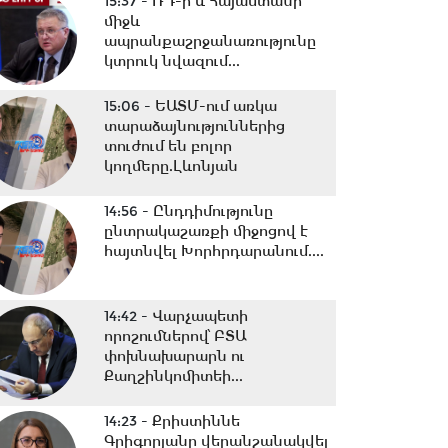
15:37 -
ՌԴ-ի և Հայաստանի
միջև
ապրանքաշրջանառությունը
կտրուկ նվազում...
15:06 -
ԵԱՏՄ-ում առկա
տարաձայնություններից
տուժում են բոլոր
կողմերը.Լևոնյան
14:56 -
Ընդդիմությունը
ընտրակաշառքի միջոցով է
հայտնվել Խորհրդարանում....
14:42 -
Վարչապետի
որոշումներով՝ ԲՏԱ
փոխնախարարն ու
Քաղշինկոմիտեի...
14:23 -
Քրիստիննե
Գրիգորյանը վերանշանակվել