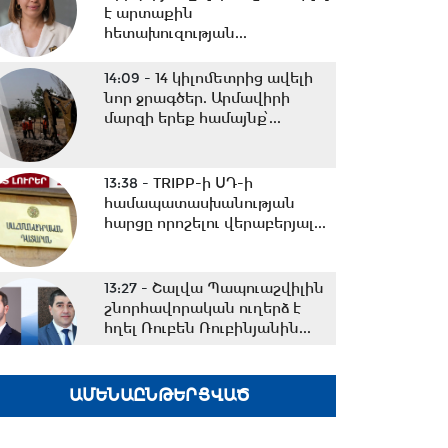
է արտաքին
հետախուզության...
14:09 -
14 կիլոմետրից ավելի
նոր ջրագծեր. Արմավիրի
մարզի երեք համայնք՝...
13:38 -
TRIPP-ի ՍԴ-ի
համապատասխանության
հարցը որոշելու վերաբերյալ...
13:27 -
Շալվա Պապուաշվիլին
շնորհավորական ուղերձ է
հղել Ռուբեն Ռուբինյանին...
13:02 -
ՀԷՑ-ը դառնալու է
ԱՄԵՆԱԸՆԹԵՐՑՎԱԾ
պետական սեփականություն,
հանձնվելու է