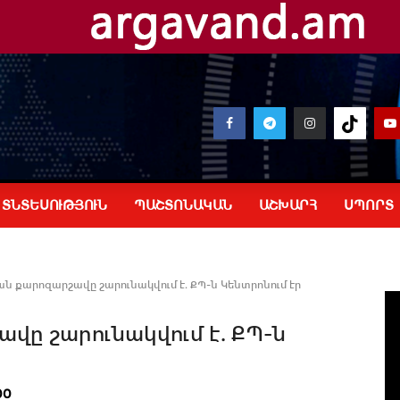
ՏՆՏԵՍՈՒԹՅՈՒՆ
ՊԱՇՏՈՆԱԿԱՆ
ԱՇԽԱՐՀ
ՍՊՈՐՏ
քարոզարշավը շարունակվում է. ՔՊ-ն Կենտրոնում էր
ը շարունակվում է. ՔՊ-ն
00