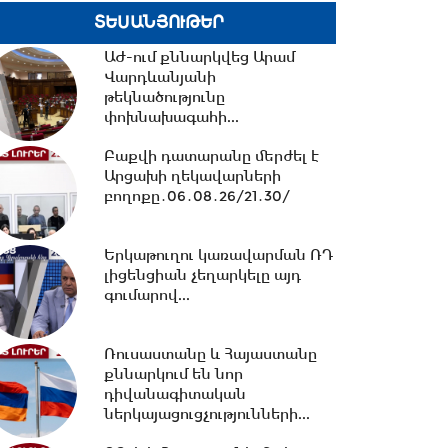
հավատարմագրային...
ՏԵՍԱՆՅՈՒԹԵՐ
12:36 -
Խնդիր ենք դրել 2026-
ԱԺ-ում քննարկվեց Արամ
2031 թթ.-ին պետությանը
Վարդևանյանի
վերադարձնել...
թեկնածությունը
փոխնախագահի...
11:53 -
Կոնգոյում Էբոլայի
Բաքվի դատարանը մերժել է
հիվանդության նոր դեպքերի
Արցախի ղեկավարների
թիվը կրկնապատկվել...
բողոքը․06․08․26/21․30/
Երկաթուղու կառավարման ՌԴ
11:40 -
«Մուլտի գրուպ»
լիցենցիան չեղարկելը այդ
կոնցեռնի տնօրեն Արթուր
գումարով...
Դալլաքյանը կալանավորվել...
Ռուսաստանը և Հայաստանը
11:32 -
«Մուլտի գրուպ»
քննարկում են նոր
կոնցեռնի նախկին տնօրեն
դիվանագիտական
Սեդրակ Առուստամյանը...
ներկայացուցչությունների...