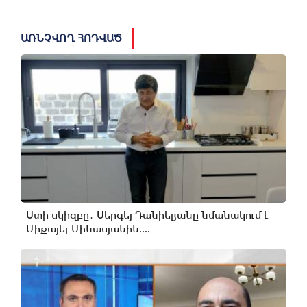
ԱՌՆՉՎՈՂ ՀՈԴՎԱԾ
Ստի սկիզբը․ Սերգեյ Դանիելյանը նմանակում է
Միքայել Մինասյանին....