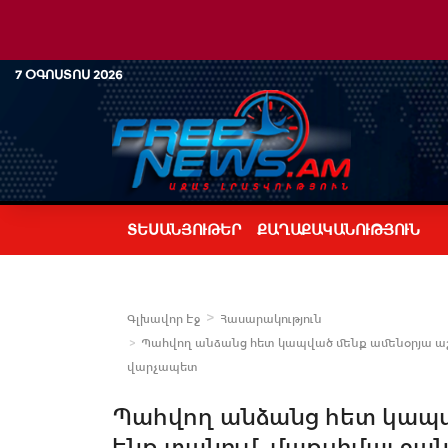
7 ՕԳՈՍՏՈՍ 2026
ՏԵՍԱՆՅՈՒԹԵՐ
ՔԱՂԱՔԱԿԱՆՈՒԹՅՈՒՆ
Գլխավոր Էջ
Հասարակություն
Պահվող անձանց հետ կապված մենք ամենօրյա աշ
վարչապետ
Պահվող անձանց հետ կապ
ենք տանում, մաքսիմալ ջա