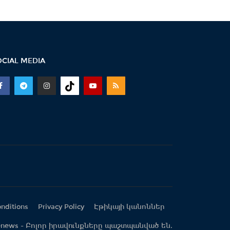
11:17 -
Սպիտակում 23
բնակարան կհատկացվի
երկրաշարժի հետևանքով
անօթևան...
OCIAL MEDIA
10:49 -
Վարչապետ Փաշինյանը
երկօրյա աշխատանքային
այցով մեկնել է...
10:31 -
Որպես անհետ կորած
որոնվում է 1992 թ. ծնված
Վահագ Մարտիրոսյանը
10:21 -
«Մուլտի գրուպ»
կոնցեռնի նախկին գլխավոր
տնօրենը կալանավորվել...
nditions
Privacy Policy
Էթիկայի կանոններ
reenews - Բոլոր իրավունքները պաշտպանված են.
10:09 -
Երեք նախարարություն