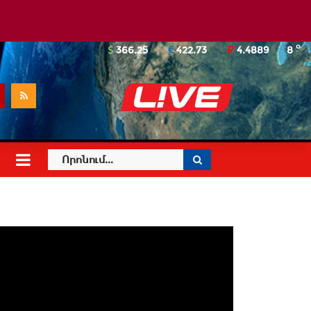
o
366.25
422.73
4.4889
8