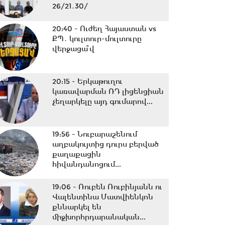
26/21․30/
20:40 -
Ուժեղ Հայաստան vs
ՔՊ․ կուլտուր-մուլտուրը
վերջացա՞վ
20:15 -
Երկաթուղու
կառավարման ՌԴ լիցենցիան
չեղարկելը այդ գումարով...
19:56 -
Նուբարաշենում
աղբակույտից դուրս բերված
քաղաքացին
հիվանդանոցում...
19:06 -
Ռուբեն Ռուբինյանն ու
Վալենտինա Մատվիենկոն
քննարկել են
միջխորհրդարանական...