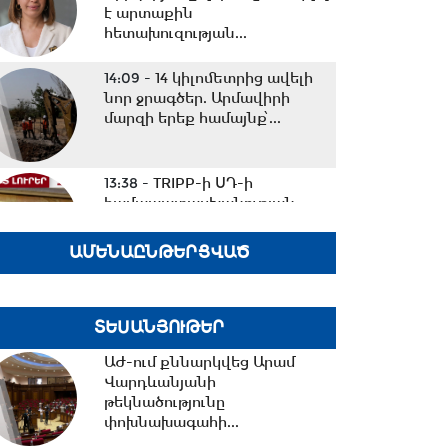
է արտաքին
հետախուզության...
14:09 -
14 կիլոմետրից ավելի
նոր ջրագծեր. Արմավիրի
մարզի երեք համայնք՝...
13:38 -
TRIPP-ի ՍԴ-ի
համապատասխանության
հարցը որոշելու վերաբերյալ...
ԱՄԵՆԱԸՆԹԵՐՑՎԱԾ
13:27 -
Շալվա Պապուաշվիլին
շնորհավորական ուղերձ է
ՏԵՍԱՆՅՈՒԹԵՐ
հղել Ռուբեն Ռուբինյանին...
ԱԺ-ում քննարկվեց Արամ
Վարդևանյանի
13:02 -
ՀԷՑ-ը դառնալու է
թեկնածությունը
պետական սեփականություն,
փոխնախագահի...
հանձնվելու է