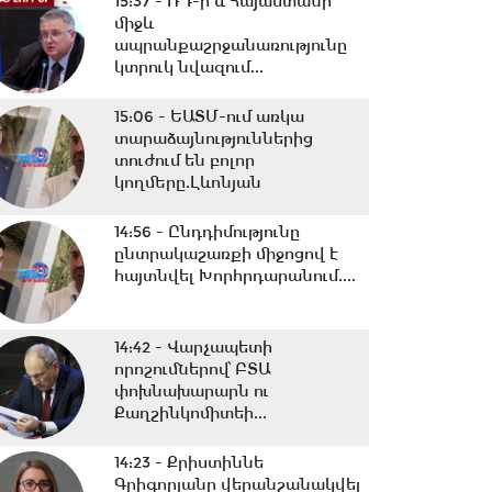
15:37 -
ՌԴ-ի և Հայաստանի
միջև
ապրանքաշրջանառությունը
կտրուկ նվազում...
15:06 -
ԵԱՏՄ-ում առկա
տարաձայնություններից
տուժում են բոլոր
կողմերը.Լևոնյան
14:56 -
Ընդդիմությունը
ընտրակաշառքի միջոցով է
հայտնվել Խորհրդարանում....
14:42 -
Վարչապետի
որոշումներով՝ ԲՏԱ
փոխնախարարն ու
Քաղշինկոմիտեի...
14:23 -
Քրիստիննե
Գրիգորյանը վերանշանակվել