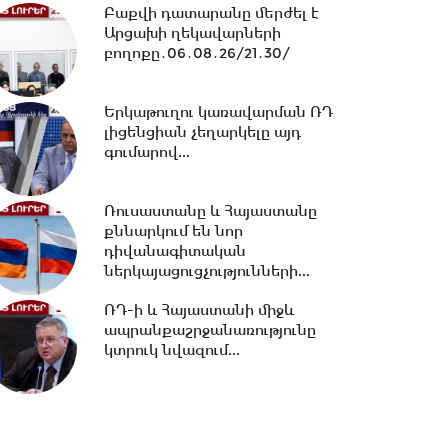
հավատարմագրային...
Բաքվի դատարանը մերժել է
Արցախի ղեկավարների
12:36 -
Խնդիր ենք դրել 2026-
բողոքը․06․08․26/21․30/
2031 թթ.-ին պետությանը
վերադարձնել...
Երկաթուղու կառավարման ՌԴ
լիցենցիան չեղարկելը այդ
գումարով...
11:53 -
Կոնգոյում Էբոլայի
հիվանդության նոր դեպքերի
թիվը կրկնապատկվել...
Ռուսաստանը և Հայաստանը
քննարկում են նոր
դիվանագիտական
11:40 -
«Մուլտի գրուպ»
ներկայացուցչությունների...
կոնցեռնի տնօրեն Արթուր
Դալլաքյանը կալանավորվել...
ՌԴ-ի և Հայաստանի միջև
ապրանքաշրջանառությունը
կտրուկ նվազում...
11:32 -
«Մուլտի գրուպ»
կոնցեռնի նախկին տնօրեն
Սեդրակ Առուստամյանը...