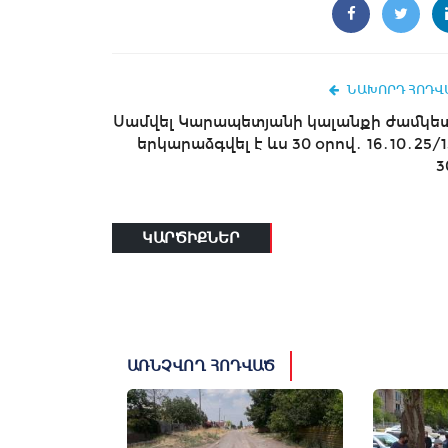
ՆԱԽՈՐԴ ՀՈԴՎ
Սամվել Կարապետյանի կալանքի ժամկե
երկարաձգվել է ևս 30 օրով․ 16․10․25/1
3
ԿԱՐԾԻՔՆԵՐ
ԱՌՆՉՎՈՂ ՀՈԴՎԱԾ