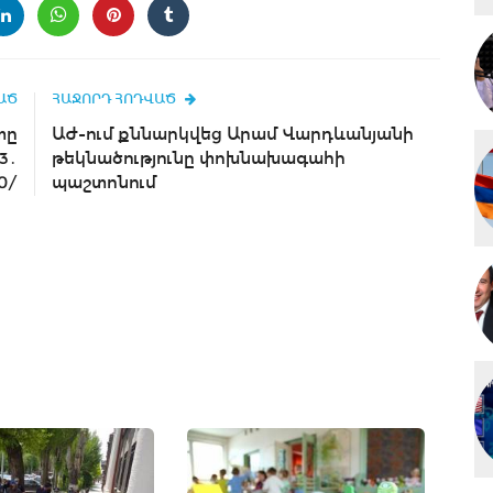
ԱԾ
ՀԱՋՈՐԴ ՀՈԴՎԱԾ
տը
ԱԺ-ում քննարկվեց Արամ Վարդևանյանի
3․
թեկնածությունը փոխնախագահի
0/
պաշտոնում