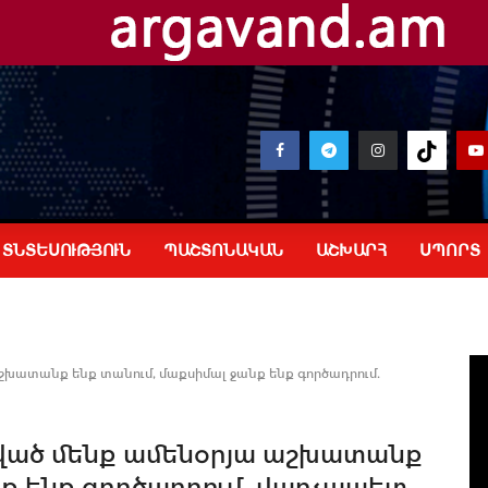
ՏՆՏԵՍՈՒԹՅՈՒՆ
ՊԱՇՏՈՆԱԿԱՆ
ԱՇԽԱՐՀ
ՍՊՈՐՏ
խատանք ենք տանում, մաքսիմալ ջանք ենք գործադրում.
ված մենք ամենօրյա աշխատանք
նք ենք գործադրում. վարչապետ