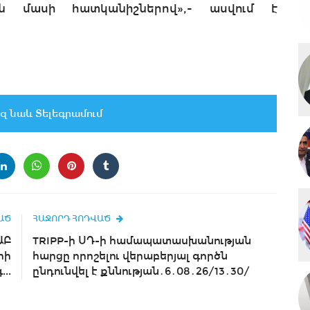
ին մասի հատկանիշներով»,- ասվում է
զ նաև Տելեգրամում
ԱԾ
ՀԱՋՈՐԴ ՀՈԴՎԱԾ
ԱԲ
TRIPP-ի ՍԴ-ի համապատասխանության
հի
հարցը որոշելու վերաբերյալ գործն
..
ընդունվել է քննության․6․08․26/13․30/