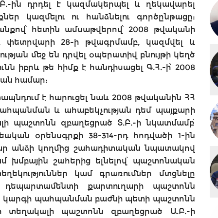
.-ին դրդել է կազմակերպել և ղեկավարել
ներ կազմելու ու հանձնելու գործընթացը:
ևանքով՝ հետին ամսաթվերով՝ 2008 թվականի
և փետրվարի 28-ի թվագրմամբ, կազմվել և
ան մեջ են դրվել օպերատիվ բնույթի կեղծ
նն իբրև թե հիմք է հանդիսացել Գ.Հ.-ի՝ 2008
թյան համար:
նդում է հարուցել նաև 2008 թվականին ՀՀ
հպանման և ահաբեկչության դեմ պայքարի
լի պաշտոնն զբաղեցրած Տ.Բ.-ի նկատմամբ՝
րեական օրենսգրքի 38-314-րդ հոդվածի 1-ին
ար անձի կողմից շահադիտական նպատակով
մ խմբային շահերից ելնելով՝ պաշտոնական
ղեկություններ կամ գրառումներ մտցնելը
րդ դեպարտամենտի քարտուղարի պաշտոնն
ն կարգի պահպանման բաժնի պետի պաշտոնն
ի տեղակալի պաշտոնն զբաղեցրած Ա.Բ.-ի