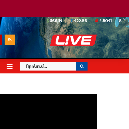
o
366.14
422.56
4.5041
8