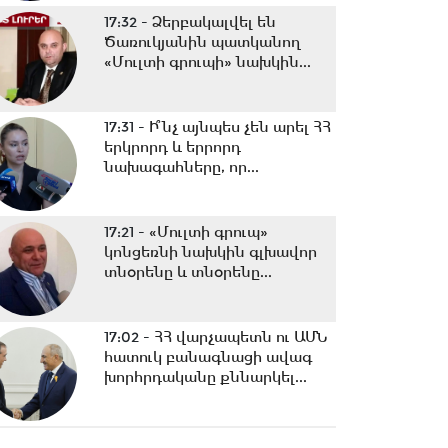
17:32 -
Ձերբակալվել են
Ծառուկյանին պատկանող
«Մուլտի գրուպի» նախկին...
17:31 -
Ի՞նչ այնպես չեն արել ՀՀ
երկրորդ և երրորդ
նախագահները, որ...
17:21 -
«Մուլտի գրուպ»
կոնցեռնի նախկին գլխավոր
տնօրենը և տնօրենը...
17:02 -
ՀՀ վարչապետն ու ԱՄՆ
հատուկ բանագնացի ավագ
խորհրդականը քննարկել...
15:30 -
Երևանում է TRIPP +