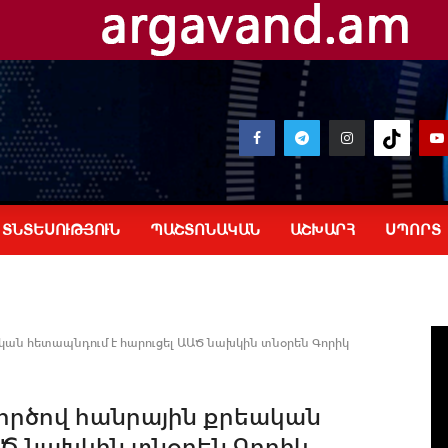
ՏՆՏԵՍՈՒԹՅՈՒՆ
ՊԱՇՏՈՆԱԿԱՆ
ԱՇԽԱՐՀ
ՍՊՈՐՏ
ան հետապնդում է հարուցել ԱԱԾ նախկին տնօրեն Գորիկ
ործով հանրային քրեական
ԱԾ նախկին տնօրեն Գորիկ