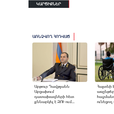
ԿԱՐԾԻՔՆԵՐ
ԱՌՆՉՎՈՂ ՀՈԴՎԱԾ
Արթուր Դավթյանն
Հայտնի 
Արցախում
առընթե
դատախազների հետ
հաշմանդ
քննարկել է ԶՈՒ-ում...
ունեցող 