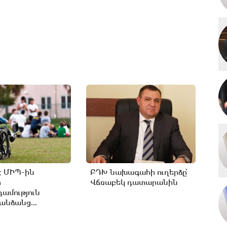
է ՄԻՊ-ին
ԲԴԽ նախագահի ուղերձը՝
ր
Վճռաբեկ դատարանին
ամություն
անձանց...