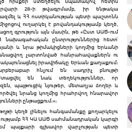
եղծ հիմքեր ստեղծելու նպատակով՝ հետին
տրվարի 28-ի թվագրմամբ, իր ենթակա
ազմել և ՀՀ ոստիկանության պետի պաշտոնն
իջոցով ուղարկել է բովանդակությամբ կեղծ,
ղ գրություն այն մասին, թե «Ըստ ԱԱԾ-ում
Հ նախագահական ընտրություններից հետո՝
սյանի և նրա թիմակիցների կողմից Երևանի
անացվող չարտոնված հանրահավաքներն ու
կայունացնել իրավիճակը Երևան քաղաքում:
րբերաբար հնչում են սադրիչ բնույթի
Ստացվել են նաև տեղեկություններ, որ
զեն, պայթուցիկ նյութեր, մետաղյա ձողեր և
ործվել նրանց կողմից հրահրվող հնարավոր
ւնների ընթացքում:»:
աթղթի կեղծ լինելու հանգամանքը քողարկելու
ությամբ ՀՀ ԿԱ ԱԱԾ սահմանադրական կարգի
եմ պայքարի գլխավոր վարչության պետի