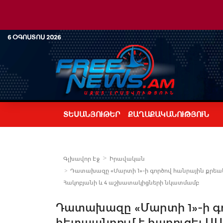
6 ՕԳՈՍՏՈՍ 2026
ՏԵՍԱՆՅՈՒԹԵՐ
ՔԱՂԱՔԱԿԱՆՈՒԹՅՈՒՆ
Գլխավոր Էջ
Իրավական
Դատախազը «Մարտի 1»-ի գործով հանրային քրեակ
Հակոբյանի և 4 աշխատակիցների նկատմամբ
Դատախազը «Մարտի 1»-ի գ
հետապնդում է հարուցել Ա