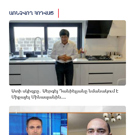
ԱՌՆՉՎՈՂ ՀՈԴՎԱԾ
Ստի սկիզբը․ Սերգեյ Դանիելյանը նմանակում է
Միքայել Մինասյանին....