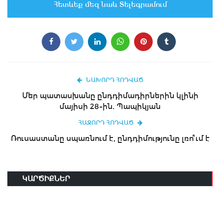
Հետևեք մեզ նաև Տելեգրամում
ՆԱԽՈՐԴ ՀՈԴՎԱԾ
Մեր պատասխանը ընդդիմադիրներին կլինի
մայիսի 28-ին. Պապիկյան
ՀԱՋՈՐԴ ՀՈԴՎԱԾ
Ռուսաստանը սպառնում է, ընդդիմությունը լռո՞ւմ է
ԿԱՐԾԻՔՆԵՐ