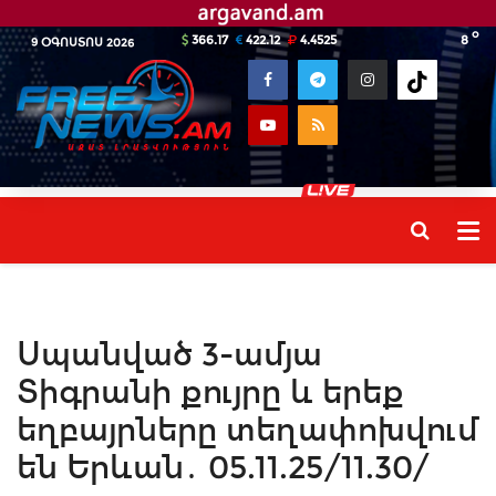
o
366.17
422.12
4.4525
8
9 ՕԳՈՍՏՈՍ 2026
Սպանված 3-ամյա
Տիգրանի քույրը և երեք
եղբայրները տեղափոխվում
են Երևան․ 05.11.25/11.30/