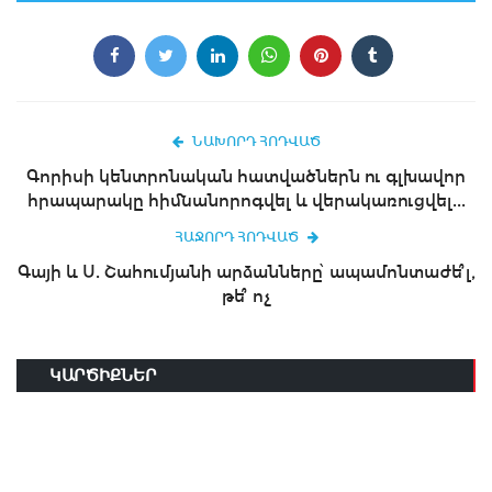
ՆԱԽՈՐԴ ՀՈԴՎԱԾ
Գորիսի կենտրոնական հատվածներն ու գլխավոր
հրապարակը հիմնանորոգվել և վերակառուցվել...
ՀԱՋՈՐԴ ՀՈԴՎԱԾ
Գայի և Ս. Շահումյանի արձանները՝ ապամոնտաժե՞լ,
թե՞ ոչ
ԿԱՐԾԻՔՆԵՐ