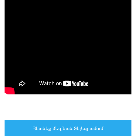
Հետևեք մեզ նաև Տելեգրամում