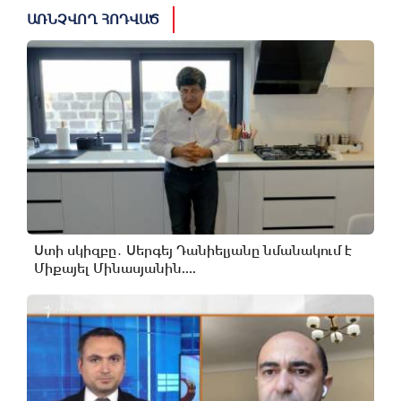
ԱՌՆՉՎՈՂ ՀՈԴՎԱԾ
Ստի սկիզբը․ Սերգեյ Դանիելյանը նմանակում է
Միքայել Մինասյանին....