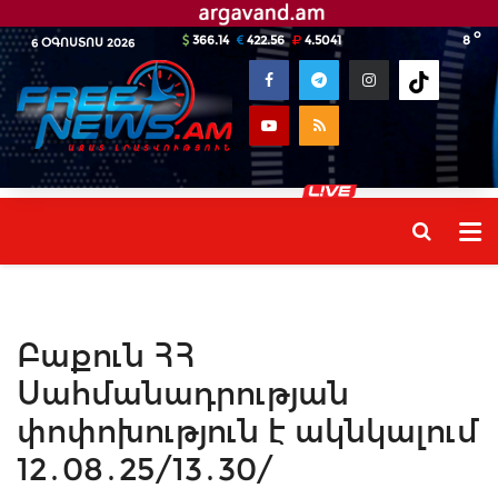
o
366.14
422.56
4.5041
8
6 ՕԳՈՍՏՈՍ 2026
Բաքուն ՀՀ
Սահմանադրության
փոփոխություն է ակնկալում
12․08․25/13․30/