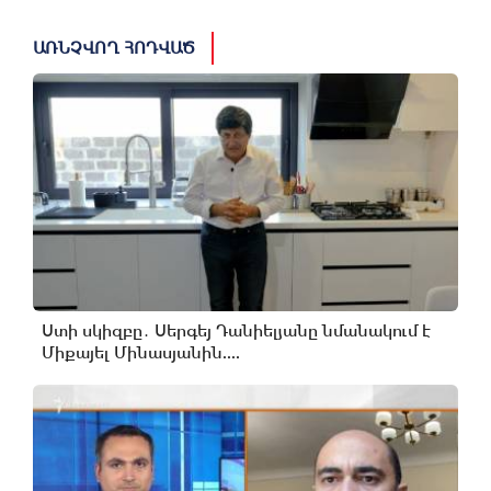
ԱՌՆՉՎՈՂ ՀՈԴՎԱԾ
Ստի սկիզբը․ Սերգեյ Դանիելյանը նմանակում է
Միքայել Մինասյանին....