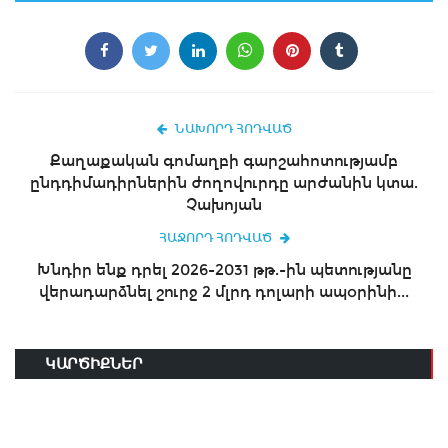
ՆԱԽՈՐԴ ՀՈԴՎԱԾ
Քաղաքական գոմաղբի գարշահոտությամբ
ընդդիմադիրներին ժողովուրդը արժանին կտա.
Չախոյան
ՀԱՋՈՐԴ ՀՈԴՎԱԾ
Խնդիր ենք դրել 2026-2031 թթ.-ին պետությանը
վերադարձնել շուրջ 2 մլրդ դոլարի ապօրինի...
ԿԱՐԾԻՔՆԵՐ