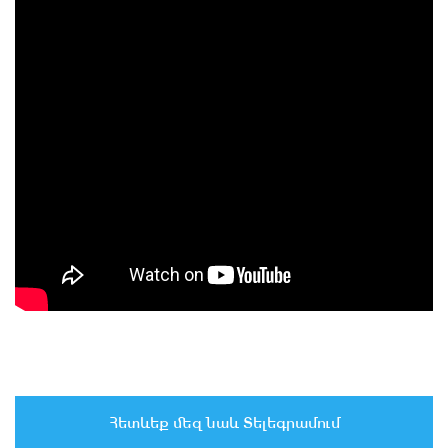
Հետևեք մեզ նաև Տելեգրամում