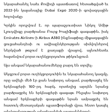
նկարահանել նաեւ Քովիդի պատճառով հետաձգված եւ
2022-ին կայանալիք Dubai Expo 2020-ի գովազդային
հոլովակը:
Կրկին որոշվում է, որ պարաշյուտիստ Նիկոլ Սմիթ
Լյուդվիգը բարձրանա Բուրջ Խալիֆայի գագաթին, իսկ
Emirates Airlines-ի Airbus A380 ինքնաթիռը միջազգային
ցուցահանդեսի ու ավիաընկերության սիմվոլներով
ներկված թռչում է քաղաքի վրայով, այնուհետեւ
հայտնվում բորտ ուղեկցորդուհու թիկունքում:
Այս անգամ նկարահանումները բարդ են տրվել:
Սկզբում բորտ ուղեկցորդուհին եւ նկարահանող կազմը,
որը ավելի մեծ էր քան նախորդ անգամ, բարձրացել են
երկնաքերի 160-րդ հարկ, որտեղից արդեն նրանց
բարձրացրել են երկնաքերի գագաթ: Ինչպես նախորդ
անգամ երկնաքերի գագաթին նրան ամրացրել են
հատուկ մետաղական պլատֆորմայի վրա, հետո կապել
անվտանգության անտեսանելի պարաններով: