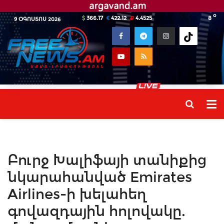
o
366.17
422.12
4.4525
8
9 ՕԳՈՍՏՈՍ 2026
Բուրջ Խալիֆայի տանիքից
նկարահանված Emirates
Airlines-ի խելահեղ
գովազդային հոլովակը.