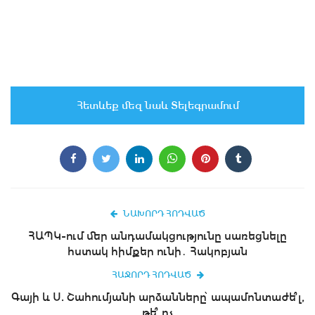
Հետևեք մեզ նաև Տելեգրամում
ՆԱԽՈՐԴ ՀՈԴՎԱԾ
ՀԱՊԿ-ում մեր անդամակցությունը սառեցնելը
հստակ հիմքեր ունի․ Հակոբյան
ՀԱՋՈՐԴ ՀՈԴՎԱԾ
Գայի և Ս. Շահումյանի արձանները՝ ապամոնտաժե՞լ,
թե՞ ոչ