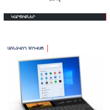
ԿԱՐԾԻՔՆԵՐ
ԱՌՆՉՎՈՂ ՀՈԴՎԱԾ