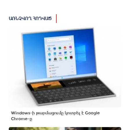
ԱՌՆՉՎՈՂ ՀՈԴՎԱԾ
Windows-ի թարմացումը կոտրել է Google
Chrome-ը