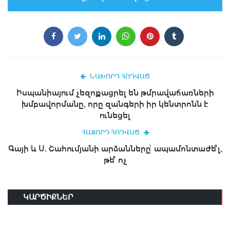
ՆԱԽՈՐԴ ՀՈԴՎԱԾ
Իսպանիայում չեզոքացրել են թմրավաճառների
խմբավորմանը, որը զանգերի իր կենտրոնն է
ունեցել
ՀԱՋՈՐԴ ՀՈԴՎԱԾ
Գայի և Ս. Շահումյանի արձանները՝ ապամոնտաժե՞լ,
թե՞ ոչ
ԿԱՐԾԻՔՆԵՐ