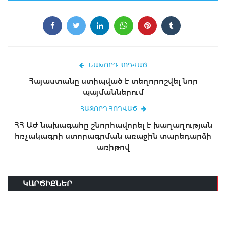
ՆԱԽՈՐԴ ՀՈԴՎԱԾ
Հայաստանը ստիպված է տեղորոշվել նոր
պայմաններում
ՀԱՋՈՐԴ ՀՈԴՎԱԾ
ՀՀ ԱԺ նախագահը շնորհավորել է խաղաղության
հռչակագրի ստորագրման առաջին տարեդարձի
առիթով
ԿԱՐԾԻՔՆԵՐ