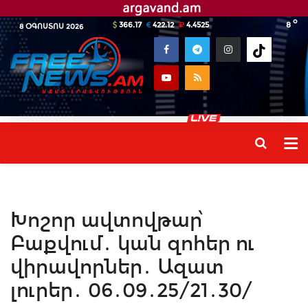
o
366.17
422.12
4.4525
8
8 ՕԳՈՍՏՈՍ 2026
Խոշոր ավտովթար՝
Բաքվում․ կան զոհեր ու
վիրավորներ․ Ազատ
լուրեր․ 06․09․25/21․30/