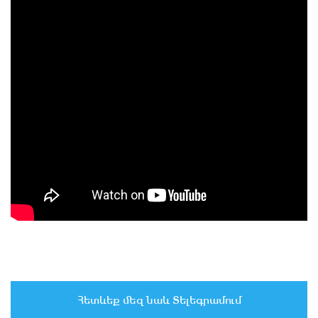
Հետևեք մեզ նաև Տելեգրամում