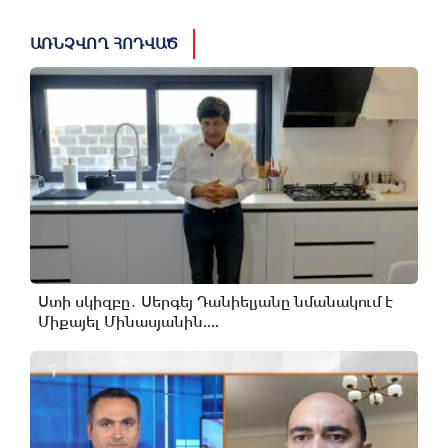
ԱՌՆՉՎՈՂ ՀՈԴՎԱԾ
Ստի սկիզբը․ Սերգեյ Դանիելյանը նմանակում է
Միքայել Մինասյանին....