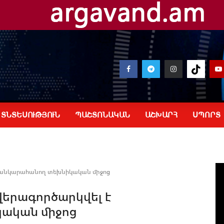
ՏՆՏԵՍՈՒԹՅՈՒՆ
ՊԱՇՏՈՆԱԿԱՆ
ԱՇԽԱՐՀ
ՍՊՈՐՏ
ւսանկարահանող տեխնիկական միջոց
վերագործարկվել է
կական միջոց