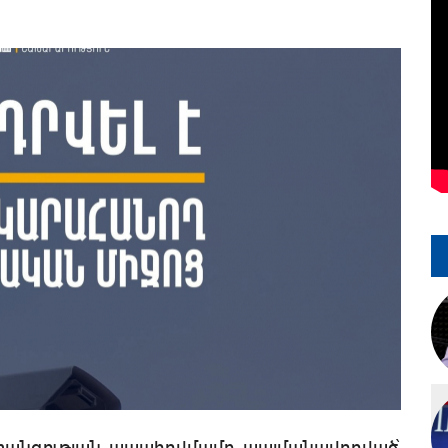
տանգության ապահովմամբ պայմանավորված՝