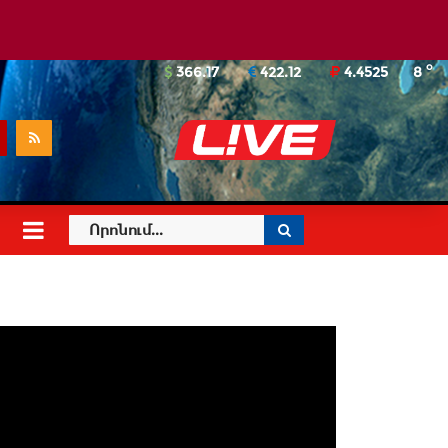
o
366.17
422.12
4.4525
8