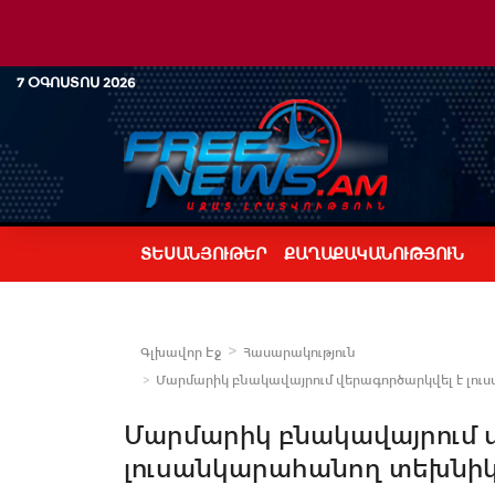
7 ՕԳՈՍՏՈՍ 2026
ՏԵՍԱՆՅՈՒԹԵՐ
ՔԱՂԱՔԱԿԱՆՈՒԹՅՈՒՆ
Գլխավոր Էջ
Հասարակություն
Մարմարիկ բնակավայրում վերագործարկվել է լո
Մարմարիկ բնակավայրում 
լուսանկարահանող տեխնի