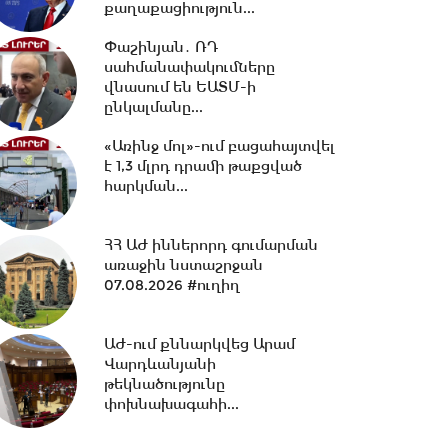
քաղաքացիություն...
17:32 -
Ռուսաստանը և
Հայաստանը քննարկում են
Փաշինյան․ ՌԴ
նոր դիվանագիտական
սահմանափակումները
ներկայացուցչությունների...
վնասում են ԵԱՏՄ-ի
ընկալմանը...
16:31 -
Բացահայտվել է Գագիկ
«Առինջ մոլ»-ում բացահայտվել
Ծառուկյանի և Սեդրակ
է 1,3 մլրդ դրամի թաքցված
Առուստամյանի կողմից...
հարկման...
16:08 -
Փոխարժեքներ և
ՀՀ ԱԺ իններորդ գումարման
տնտեսական լուրեր 07.08.2026
առաջին նստաշրջան
07.08.2026 #ուղիղ
15:37 -
ՌԴ-ի և Հայաստանի
ԱԺ-ում քննարկվեց Արամ
միջև
Վարդևանյանի
ապրանքաշրջանառությունը
թեկնածությունը
կտրուկ նվազում...
փոխնախագահի...
15:06 -
ԵԱՏՄ-ում առկա