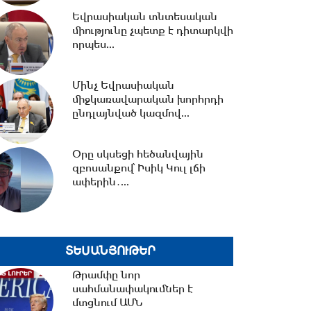
Եվրասիական տնտեսական
միությունը չպետք է դիտարկվի
20:15 -
Երկաթուղու
որպես...
կառավարման ՌԴ լիցենցիան
չեղարկելը այդ գումարով...
Մինչ Եվրասիական
միջկառավարական խորհրդի
19:56 -
Նուբարաշենում
ընդլայնված կազմով...
աղբակույտից դուրս բերված
քաղաքացին
հիվանդանոցում...
Օրը սկսեցի հեծանվային
զբոսանքով՝ Իսիկ Կուլ լճի
19:06 -
Ռուբեն Ռուբինյանն ու
ափերին․...
Վալենտինա Մատվիենկոն
քննարկել են
միջխորհրդարանական...
ՏԵՍԱՆՅՈՒԹԵՐ
18:00 -
Ազատ շփում Գնել
Սարգսյանի հետ | 06.08.2026
Թրամփը նոր
սահմանափակումներ է
մտցնում ԱՄՆ