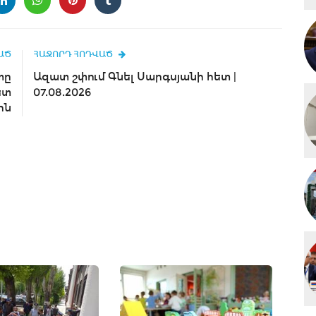
ԱԾ
ՀԱՋՈՐԴ ՀՈԴՎԱԾ
տը
Ազատ շփում Գնել Սարգսյանի հետ |
ետ
07.08.2026
ին