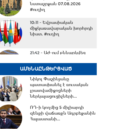
նստաշրջան 07.08.2026
#ուղիղ
10:11 -
Եվրասիական
միջկառավարական խորհրդի
նիստ. #ուղիղ
21:42 -
ԱԺ-ում քննարկվեց
Արամ Վարդևանյանի
թեկնածությունը
ԱՄԵՆԱԸՆԹԵՐՑՎԱԾ
փոխնախագահի...
Նիկոլ Փաշինյանը
21:33 -
Բաքվի դատարանը
պատասխանել է ռուսական
մերժել է Արցախի
լրատվամիջոցների
ղեկավարների բողոքը․06․08․
ներկայացուցիչների...
26/21․30/
ՌԴ-ի կողմից 5 միլիարդի
20:40 -
զենքի վաճառքն Ադրբեջանին
Ուժեղ Հայաստան vs
ՔՊ․ կուլտուր-մուլտուրը
Հայաստանի...
վերջացա՞վ