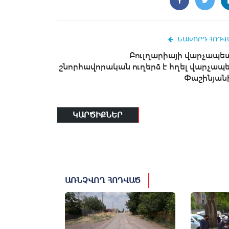
ՆԱԽՈՐԴ ՀՈԴՎ
Բուլղարիայի վարչապե
շնորհավորական ուղերձ է հղել վարչապ
Փաշինյան
ԿԱՐԾԻՔՆԵՐ
ԱՌՆՉՎՈՂ ՀՈԴՎԱԾ