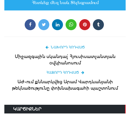
Հետևեք մեզ նաև Տելեգրամում
ՆԱԽՈՐԴ ՀՈԴՎԱԾ
Միջազգային սկանդալ՝ Հյուսիսատլանտյան
օվկիանոսում
ՀԱՋՈՐԴ ՀՈԴՎԱԾ
ԱԺ-ում քննարկվեց Արամ Վարդևանյանի
թեկնածությունը փոխնախագահի պաշտոնում
ԿԱՐԾԻՔՆԵՐ