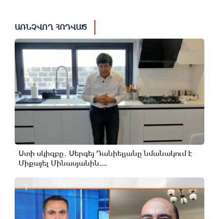
ԱՌՆՉՎՈՂ ՀՈԴՎԱԾ
Ստի սկիզբը․ Սերգեյ Դանիելյանը նմանակում է
Միքայել Մինասյանին....