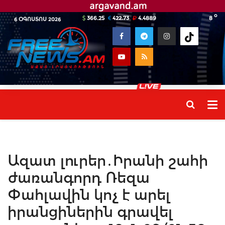
o
366.25
422.73
4.4889
8
6 ՕԳՈՍՏՈՍ 2026
Ազատ լուրեր․Իրանի շահի
ժառանգորդ Ռեզա
Փահլավին կոչ է արել
իրանցիներին գրավել