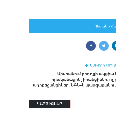
Հետևեք մե
ՆԱԽՈՐԴ ՀՈԴՎ
Սիսիանում բողոքի ակցիա 
իրականացրել իրանցիներ, ոչ 
ադրբեջանցիներ. ՆԳՆ-ն պարզաբանում.
ԿԱՐԾԻՔՆԵՐ