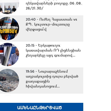
ղեկավարների բողոքը․06․08․
26/21․30/
20:40 -
Ուժեղ Հայաստան vs
ՔՊ․ կուլտուր-մուլտուրը
վերջացա՞վ
20:15 -
Երկաթուղու
կառավարման ՌԴ լիցենցիան
չեղարկելը այդ գումարով...
19:56 -
Նուբարաշենում
աղբակույտից դուրս բերված
քաղաքացին
հիվանդանոցում...
19:06 -
Ռուբեն Ռուբինյանն ու
Վալենտինա Մատվիենկոն
քննարկել են
ԱՄԵՆԱԸՆԹԵՐՑՎԱԾ