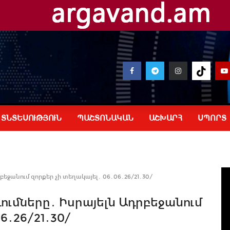
ՏՆՏԵՍՈՒԹՅՈՒՆ
ՊԱՇՏՈՆԱԿԱՆ
ԱՇԽԱՐՀ
ՍՊՈՐՏ
բեջանում զորքեր չի տեղակայել․ 06․06․26/21․30/
դումները․ Իսրայելն Ադրբեջանում
6․26/21․30/