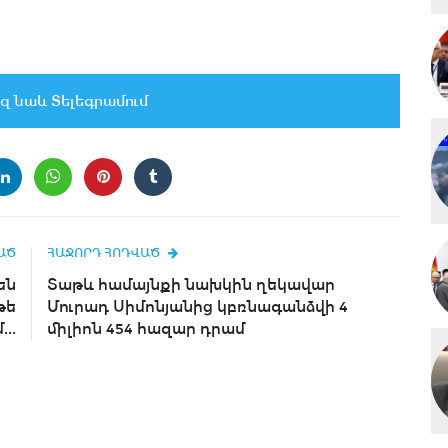
զ նաև Տելեգրամում
ԱԾ
ՀԱՋՈՐԴ ՀՈԴՎԱԾ
են
Տաթև համայնքի նախկին ղեկավար
թե
Մուրադ Սիմոնյանից կբռնագանձվի 4
..
միլիոն 454 հազար դրամ