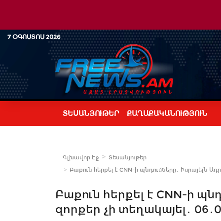
7 ՕԳՈՍՏՈՍ 2026
ՏԵՍԱՆՅՈՒԹԵՐ
ՔԱՂԱՔԱԿԱՆՈՒԹՅՈՒՆ
Գլխավոր Էջ
Տեսանյութեր
Բաքուն հերքել է CNN-ի պնդումները․ Իսրայելն Ադր
Բաքուն հերքել է CNN-ի պն
զորքեր չի տեղակայել․ 06․0