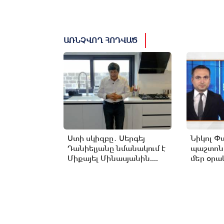
ԱՌՆՉՎՈՂ ՀՈԴՎԱԾ
Ստի սկիզբը․ Սերգեյ
Նիկոլ Փ
Դանիելյանը նմանակում է
պաշտոն
Միքայել Մինասյանին....
մեր օրակ