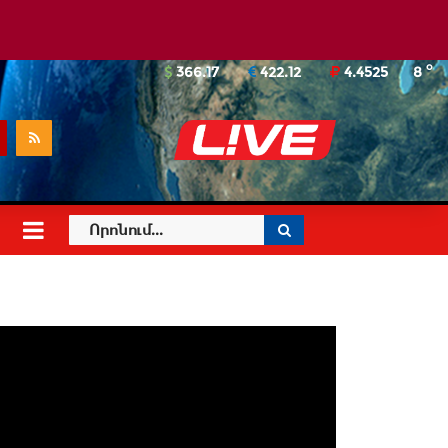
o
366.17
422.12
4.4525
8