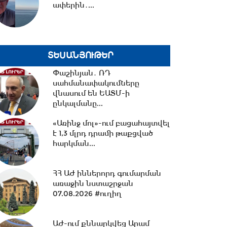
ափերին․...
15:37 -
ՌԴ-ի և Հայաստանի
միջև
ապրանքաշրջանառությունը
կտրուկ նվազում...
ՏԵՍԱՆՅՈՒԹԵՐ
15:06 -
ԵԱՏՄ-ում առկա
Փաշինյան․ ՌԴ
տարաձայնություններից
սահմանափակումները
տուժում են բոլոր
վնասում են ԵԱՏՄ-ի
կողմերը.Լևոնյան
ընկալմանը...
14:56 -
Ընդդիմությունը
«Առինջ մոլ»-ում բացահայտվել
ընտրակաշառքի միջոցով է
է 1,3 մլրդ դրամի թաքցված
հայտնվել Խորհրդարանում....
հարկման...
14:42 -
Վարչապետի
ՀՀ ԱԺ իններորդ գումարման
որոշումներով՝ ԲՏԱ
առաջին նստաշրջան
փոխնախարարն ու
07.08.2026 #ուղիղ
Քաղշինկոմիտեի...
ԱԺ-ում քննարկվեց Արամ
14:23 -
Քրիստիննե