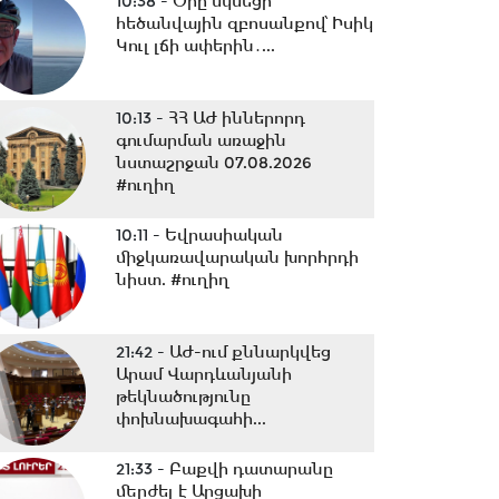
10:38 -
Օրը սկսեցի
հեծանվային զբոսանքով՝ Իսիկ
Կուլ լճի ափերին․...
10:13 -
ՀՀ ԱԺ իններորդ
գումարման առաջին
նստաշրջան 07.08.2026
#ուղիղ
10:11 -
Եվրասիական
միջկառավարական խորհրդի
նիստ. #ուղիղ
21:42 -
ԱԺ-ում քննարկվեց
Արամ Վարդևանյանի
թեկնածությունը
փոխնախագահի...
21:33 -
Բաքվի դատարանը
մերժել է Արցախի