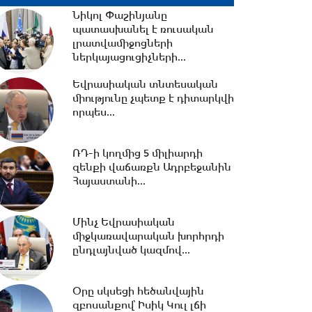
միջխորհրդարանական...
Նիկոլ Փաշինյանը
պատասխանել է ռուսական
18:00 -
Ազատ շփում Գնել
լրատվամիջոցների
Սարգսյանի հետ | 06.08.2026
ներկայացուցիչների...
Եվրասիական տնտեսական
միությունը չպետք է դիտարկվի
17:32 -
Ռուսաստանը և
որպես...
Հայաստանը քննարկում են
նոր դիվանագիտական
ներկայացուցչությունների...
ՌԴ-ի կողմից 5 միլիարդի
զենքի վաճառքն Ադրբեջանին
16:31 -
Հայաստանի...
Բացահայտվել է Գագիկ
Ծառուկյանի և Սեդրակ
Առուստամյանի կողմից...
Մինչ Եվրասիական
միջկառավարական խորհրդի
ընդլայնված կազմով...
16:08 -
Փոխարժեքներ և
տնտեսական լուրեր 07.08.2026
Օրը սկսեցի հեծանվային
զբոսանքով՝ Իսիկ Կուլ լճի