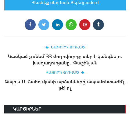
Հետևեք մեզ նաև Տելեգրամում
ՆԱԽՈՐԴ ՀՈԴՎԱԾ
Կասկած չունեմ՝ ՀՀ ժողովուրդը տեր է կանգնելու
խաղաղությանը․ Փաշինյան
ՀԱՋՈՐԴ ՀՈԴՎԱԾ
Գայի և Ս. Շահումյանի արձանները՝ ապամոնտաժե՞լ,
թե՞ ոչ
ԿԱՐԾԻՔՆԵՐ