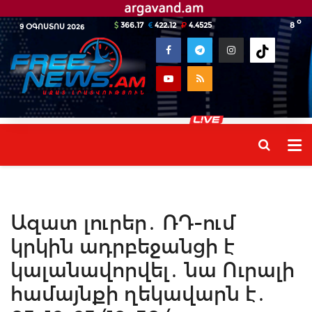
o
366.17
422.12
4.4525
8
9 ՕԳՈՍՏՈՍ 2026
Ազատ լուրեր․ ՌԴ-ում
կրկին ադրբեջանցի է
կալանավորվել․ նա Ուրալի
համայնքի ղեկավարն է․