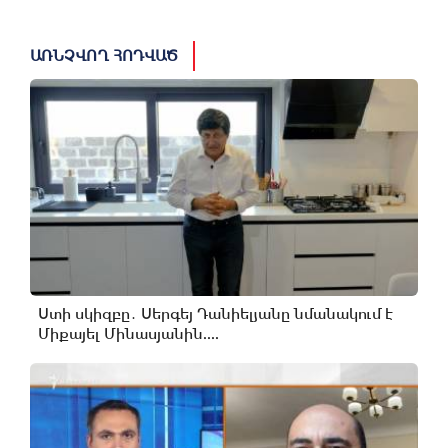
ԱՌՆՉՎՈՂ ՀՈԴՎԱԾ
Ստի սկիզբը․ Սերգեյ Դանիելյանը նմանակում է
Միքայել Մինասյանին....