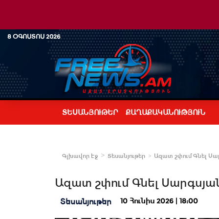
8 ՕԳՈՍՏՈՍ 2026
ՏԵՍԱՆՅՈՒԹԵՐ
ՔԱՂԱՔԱԿԱՆՈՒԹՅՈՒՆ
Գլխավոր Էջ
Տեսանյութեր
Ազատ շփում Գնել Սարգ
Ազատ շփում Գնել Սարգսյանի
10 Հունիս 2026 | 18:00
Տեսանյութեր