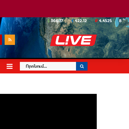
o
366.17
422.12
4.4525
8