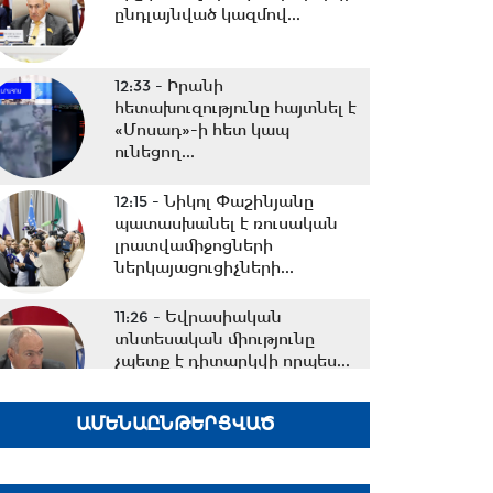
ընդլայնված կազմով...
12:33 -
Իրանի
հետախուզությունը հայտնել է
«Մոսադ»-ի հետ կապ
ունեցող...
12:15 -
Նիկոլ Փաշինյանը
պատասխանել է ռուսական
լրատվամիջոցների
ներկայացուցիչների...
11:26 -
Եվրասիական
տնտեսական միությունը
չպետք է դիտարկվի որպես...
ԱՄԵՆԱԸՆԹԵՐՑՎԱԾ
10:38 -
Օրը սկսեցի
հեծանվային զբոսանքով՝ Իսիկ
Կուլ լճի ափերին․...