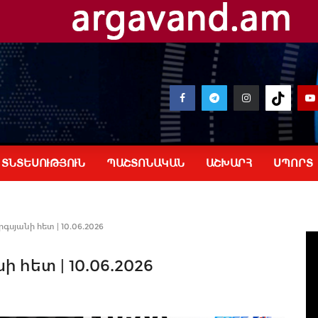
ՏՆՏԵՍՈՒԹՅՈՒՆ
ՊԱՇՏՈՆԱԿԱՆ
ԱՇԽԱՐՀ
ՍՊՈՐՏ
սյանի հետ | 10.06.2026
 հետ | 10.06.2026