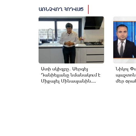
ԱՌՆՉՎՈՂ ՀՈԴՎԱԾ
Ստի սկիզբը․ Սերգեյ
Նիկոլ Փ
Դանիելյանը նմանակում է
պաշտոն
Միքայել Մինասյանին....
մեր օրակ