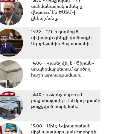
15:30 -
Փաշինյան․ ՌԴ
սահմանափակումները
վնասում են ԵԱՏՄ-ի
ընկալմանը...
14:32 -
ՌԴ-ի կողմից 5
միլիարդի զենքի վաճառքն
Ադրբեջանին Հայաստանի...
14:06 -
Կասեցվել է «Ծիրան»
սուպերմարկետում գործող
հացի արտադրամասի...
13:30 -
«Առինջ մոլ»-ում
բացահայտվել է 1,3 մլրդ դրամի
թաքցված հարկման...
13:00 -
Մինչ Եվրասիական
միջկառավարական խորհրդի