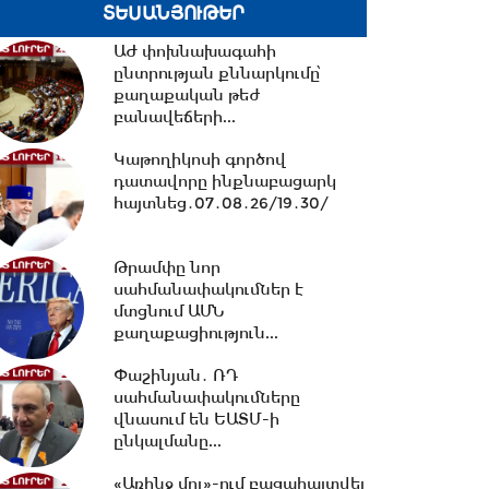
ՏԵՍԱՆՅՈՒԹԵՐ
ԱԺ փոխնախագահի
10:13 -
ՀՀ ԱԺ իններորդ
ընտրության քննարկումը՝
գումարման առաջին
քաղաքական թեժ
նստաշրջան 07.08.2026
բանավեճերի...
#ուղիղ
Կաթողիկոսի գործով
10:11 -
Եվրասիական
դատավորը ինքնաբացարկ
միջկառավարական խորհրդի
հայտնեց․07․08․26/19․30/
նիստ. #ուղիղ
Թրամփը նոր
21:42 -
ԱԺ-ում քննարկվեց
սահմանափակումներ է
Արամ Վարդևանյանի
մտցնում ԱՄՆ
թեկնածությունը
քաղաքացիություն...
փոխնախագահի...
Փաշինյան․ ՌԴ
սահմանափակումները
21:33 -
Բաքվի դատարանը
վնասում են ԵԱՏՄ-ի
մերժել է Արցախի
ընկալմանը...
ղեկավարների բողոքը․06․08․
26/21․30/
«Առինջ մոլ»-ում բացահայտվել