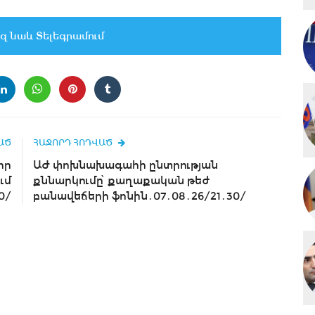
զ նաև Տելեգրամում
ԱԾ
ՀԱՋՈՐԴ ՀՈԴՎԱԾ
որ
ԱԺ փոխնախագահի ընտրության
ւմ
քննարկումը՝ քաղաքական թեժ
0/
բանավեճերի ֆոնին․07․08․26/21․30/