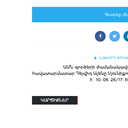
Հետևեք մե
ՆԱԽՈՐԴ ՀՈԴՎ
ԱՄՆ գործերի ժամանակավ
հավատարմատար Դեյվիդ Ալենը Սյունիքո
է․ 10․06․26/17․3
ԿԱՐԾԻՔՆԵՐ