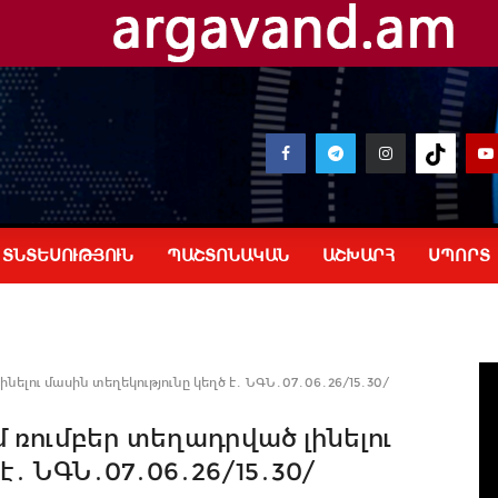
ՏՆՏԵՍՈՒԹՅՈՒՆ
ՊԱՇՏՈՆԱԿԱՆ
ԱՇԽԱՐՀ
ՍՊՈՐՏ
լու մասին տեղեկությունը կեղծ է․ ՆԳՆ․07․06․26/15․30/
ռումբեր տեղադրված լինելու
է․ ՆԳՆ․07․06․26/15․30/