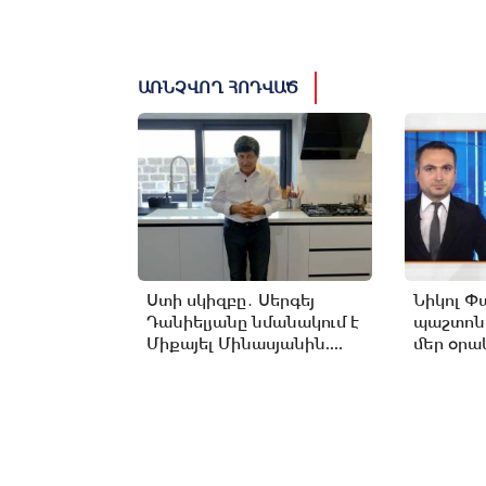
ԱՌՆՉՎՈՂ ՀՈԴՎԱԾ
Ստի սկիզբը․ Սերգեյ
Նիկոլ Փ
Դանիելյանը նմանակում է
պաշտոն
Միքայել Մինասյանին....
մեր օրակ