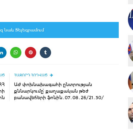
զ նաև Տելեգրամում
ԱԾ
ՀԱՋՈՐԴ ՀՈԴՎԱԾ
ՀՀ
ԱԺ փոխնախագահի ընտրության
րի
քննարկումը՝ քաղաքական թեժ
ին
բանավեճերի ֆոնին․07․08․26/21․30/