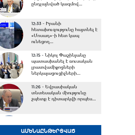
ընդլայնված կազմով...
12:33 -
Իրանի
հետախուզությունը հայտնել է
«Մոսադ»-ի հետ կապ
ունեցող...
12:15 -
Նիկոլ Փաշինյանը
պատասխանել է ռուսական
լրատվամիջոցների
ներկայացուցիչների...
11:26 -
Եվրասիական
տնտեսական միությունը
չպետք է դիտարկվի որպես...
10:38 -
Օրը սկսեցի
հեծանվային զբոսանքով՝ Իսիկ
Կուլ լճի ափերին․...
ԱՄԵՆԱԸՆԹԵՐՑՎԱԾ