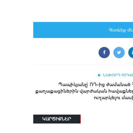
Հետևեք մե
ՆԱԽՈՐԴ ՀՈԴՎ
Պապիկյանը՝ ՌԴ-ից ժամանած 
քաղաքացիներին վարժական հավաքնե
ուղարկելու մաս
ԿԱՐԾԻՔՆԵՐ