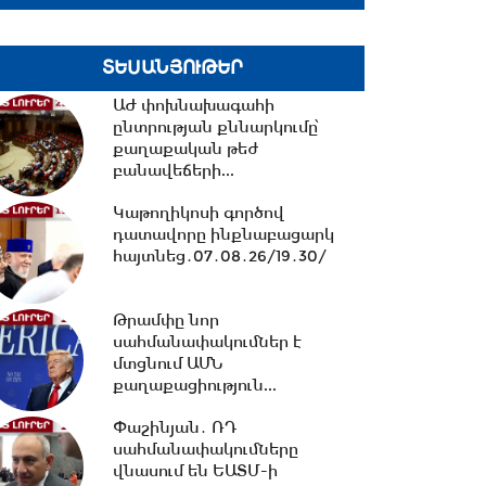
10:13 -
ՀՀ ԱԺ իններորդ
ՏԵՍԱՆՅՈՒԹԵՐ
գումարման առաջին
նստաշրջան 07.08.2026
ԱԺ փոխնախագահի
#ուղիղ
ընտրության քննարկումը՝
քաղաքական թեժ
10:11 -
Եվրասիական
բանավեճերի...
միջկառավարական խորհրդի
նիստ. #ուղիղ
Կաթողիկոսի գործով
դատավորը ինքնաբացարկ
հայտնեց․07․08․26/19․30/
21:42 -
ԱԺ-ում քննարկվեց
Արամ Վարդևանյանի
Թրամփը նոր
թեկնածությունը
սահմանափակումներ է
փոխնախագահի...
մտցնում ԱՄՆ
քաղաքացիություն...
21:33 -
Բաքվի դատարանը
մերժել է Արցախի
Փաշինյան․ ՌԴ
ղեկավարների բողոքը․06․08․
սահմանափակումները
26/21․30/
վնասում են ԵԱՏՄ-ի