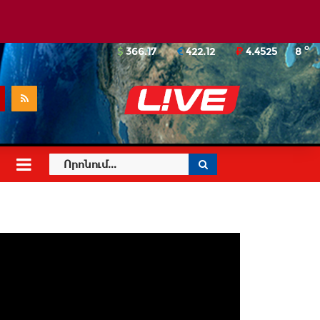
o
366.17
422.12
4.4525
8