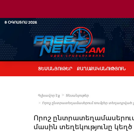
8 ՕԳՈՍՏՈՍ 2026
ՏԵՍԱՆՅՈՒԹԵՐ
ՔԱՂԱՔԱԿԱՆՈՒԹՅՈՒՆ
Գլխավոր Էջ
Տեսանյութեր
Որոշ ընտրատեղամասերում ռումբեր տեղադրված լինե
Որոշ ընտրատեղամասերում 
մասին տեղեկությունը կեղծ 