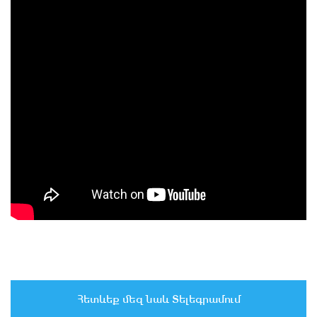
Հետևեք մեզ նաև Տելեգրամում