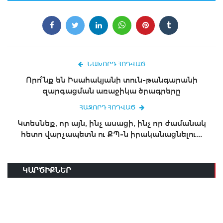
ՆԱԽՈՐԴ ՀՈԴՎԱԾ
Որո՞նք են Իսահակյանի տուն-թանգարանի
զարգացման առաջիկա ծրագրերը
ՀԱՋՈՐԴ ՀՈԴՎԱԾ
Կտեսնեք, որ այն, ինչ ասացի, ինչ որ ժամանակ
հետո վարչապետն ու ՔՊ-ն իրականացնելու...
ԿԱՐԾԻՔՆԵՐ