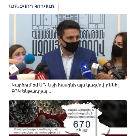
ԱՌՆՉՎՈՂ ՀՈԴՎԱԾ
Կարծում եմ ՍԴ-ն չի հասցնի այս կազմով քննել
ԲՀԿ ենթադրյալ...