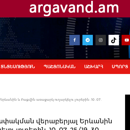
ՏՆՏԵՍՈՒԹՅՈՒՆ
ՊԱՇՏՈՆԱԿԱՆ
ԱՇԽԱՐՀ
ՍՊՈՐՏ
ևանին և Բաքվին առաջարկ ուղարկելու լուրերին․10․07․
ափակման վերաբերյալ Երևանին
ու լուրերին․10․07․25/19․30