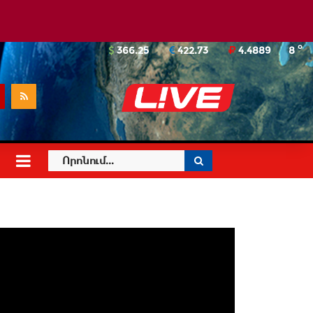
o
366.25
422.73
4.4889
8