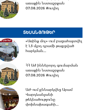
առաջին նստաշրջան
14:09 -
14 կիլոմետրից ավելի
07.08.2026 #ուղիղ
նոր ջրագծեր. Արմավիրի
մարզի երեք համայնք՝...
13:38 -
TRIPP-ի ՍԴ-ի
ՏԵՍԱՆՅՈՒԹԵՐ
համապատասխանության
հարցը որոշելու վերաբերյալ...
«Առինջ մոլ»-ում բացահայտվել
է 1,3 մլրդ դրամի թաքցված
հարկման...
13:27 -
Շալվա Պապուաշվիլին
շնորհավորական ուղերձ է
ՀՀ ԱԺ իններորդ գումարման
հղել Ռուբեն Ռուբինյանին...
առաջին նստաշրջան
07.08.2026 #ուղիղ
13:02 -
ՀԷՑ-ը դառնալու է
պետական սեփականություն,
ԱԺ-ում քննարկվեց Արամ
հանձնվելու է
Վարդևանյանի
հավատարմագրային...
թեկնածությունը
փոխնախագահի...
12:36 -
Խնդիր ենք դրել 2026-