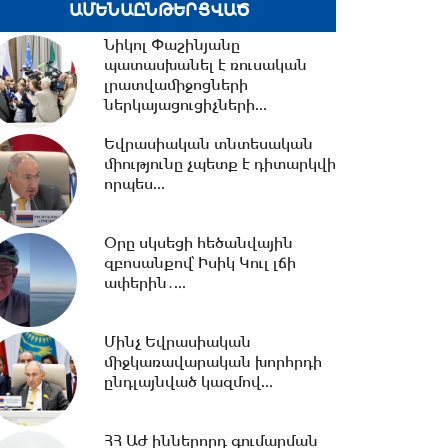
կտրուկ նվազում...
ԱՄԵՆԱԸՆԹԵՐՑՎԱԾ
Նիկոլ Փաշինյանը
15:06 -
ԵԱՏՄ-ում առկա
պատասխանել է ռուսական
տարաձայնություններից
լրատվամիջոցների
տուժում են բոլոր
ներկայացուցիչների...
կողմերը.Լևոնյան
Եվրասիական տնտեսական
14:56 -
Ընդդիմությունը
միությունը չպետք է դիտարկվի
ընտրակաշառքի միջոցով է
որպես...
հայտնվել Խորհրդարանում....
Օրը սկսեցի հեծանվային
14:42 -
Վարչապետի
զբոսանքով՝ Իսիկ Կուլ լճի
որոշումներով՝ ԲՏԱ
ափերին․...
փոխնախարարն ու
Քաղշինկոմիտեի...
Մինչ Եվրասիական
միջկառավարական խորհրդի
14:23 -
Քրիստիննե
ընդլայնված կազմով...
Գրիգորյանը վերանշանակվել
է արտաքին
հետախուզության...
ՀՀ ԱԺ իններորդ գումարման