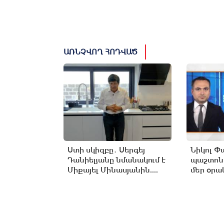
ԱՌՆՉՎՈՂ ՀՈԴՎԱԾ
Ստի սկիզբը․ Սերգեյ
Նիկոլ Փ
Դանիելյանը նմանակում է
պաշտոն
Միքայել Մինասյանին....
մեր օրակ