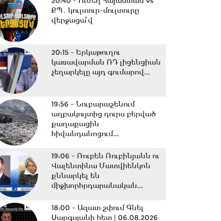
20:40 -
Ուժեղ Հայաստան vs
ՔՊ․ կուլտուր-մուլտուրը
վերջացա՞վ
20:15 -
Երկաթուղու
կառավարման ՌԴ լիցենցիան
չեղարկելը այդ գումարով...
19:56 -
Նուբարաշենում
աղբակույտից դուրս բերված
քաղաքացին
հիվանդանոցում...
19:06 -
Ռուբեն Ռուբինյանն ու
Վալենտինա Մատվիենկոն
քննարկել են
միջխորհրդարանական...
18:00 -
Ազատ շփում Գնել
Սարգսյանի հետ | 06.08.2026