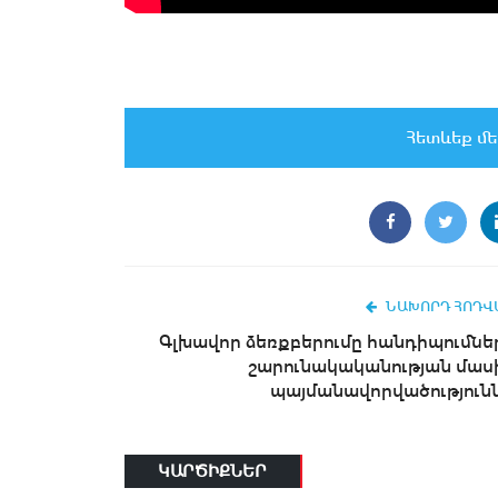
Հետևեք մե
ՆԱԽՈՐԴ ՀՈԴՎ
Գլխավոր ձեռքբերումը հանդիպումնե
շարունակականության մաս
պայմանավորվածությունն.
ԿԱՐԾԻՔՆԵՐ