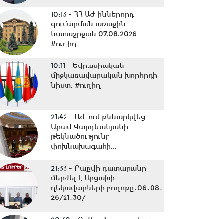
10:13 -
ՀՀ ԱԺ իններորդ
գումարման առաջին
նստաշրջան 07.08.2026
#ուղիղ
10:11 -
Եվրասիական
միջկառավարական խորհրդի
նիստ. #ուղիղ
21:42 -
ԱԺ-ում քննարկվեց
Արամ Վարդևանյանի
թեկնածությունը
փոխնախագահի...
21:33 -
Բաքվի դատարանը
մերժել է Արցախի
ղեկավարների բողոքը․06․08․
26/21․30/