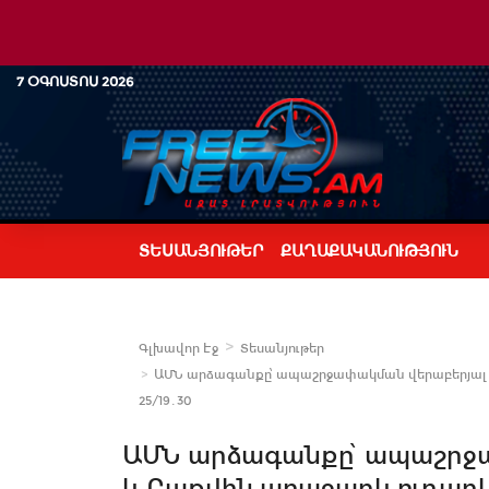
7 ՕԳՈՍՏՈՍ 2026
ՏԵՍԱՆՅՈՒԹԵՐ
ՔԱՂԱՔԱԿԱՆՈՒԹՅՈՒՆ
Գլխավոր Էջ
Տեսանյութեր
ԱՄՆ արձագանքը՝ ապաշրջափակման վերաբերյալ Եր
25/19․30
ԱՄՆ արձագանքը՝ ապաշրջ
և Բաքվին առաջարկ ուղարկել