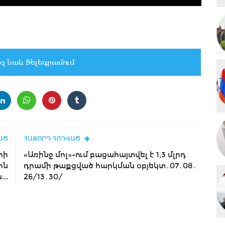
զ նաև Տելեգրամում
ԱԾ
ՀԱՋՈՐԴ ՀՈԴՎԱԾ
րի
«Առինջ մոլ»-ում բացահայտվել է 1,3 մլրդ
ին
դրամի թաքցված հարկման օբյեկտ․07․08․
..
26/13․30/