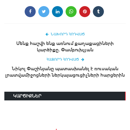
ՆԱԽՈՐԴ ՀՈԴՎԱԾ
Մենք հաշվի ենք առնում քաղաքացիների
կարծիքը. Փամբուխչյան
ՀԱՋՈՐԴ ՀՈԴՎԱԾ
Նիկոլ Փաշինյանը պատասխանել է ռուսական
լրատվամիջոցների ներկայացուցիչների հարցերին
ԿԱՐԾԻՔՆԵՐ