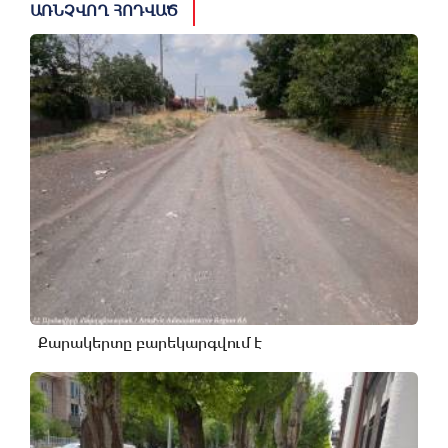
ԱՌՆՉՎՈՂ ՀՈԴՎԱԾ
Քարակերտը բարեկարգվում է